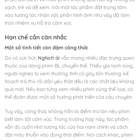
sạch, trẻ và dễ xem. Với một tác phẩm đặt trọng tâm
vào tương tác nhân vật, phần hình ảnh như vậy đã làm
tròn nhiệm vụ hỗ trợ cảm xúc.
Hạn chế cần cân nhắc
Một số tình tiết còn đậm công thức
Dù có sức hút,
Nghịch ái
vẫn mang nhiều đặc trưng quen
thuộc của dòng phim BL chuyển thể. Thiếu gia lạnh lùng,
người nghèo bị xem thường, tình cũ gây tổn thương, kế
hoạch trả thù rồi dần yêu thật đều là các chất liệu không
quá mới. Nếu bạn từng xem nhiều phim cùng thể loại, có
thể đoán được một số hướng phát triển của câu chuyện.
Tuy vậy, công thức không hẳn là điểm trừ lớn nếu phim
biết làm tốt cảm xúc. Trong trường hợp này, tác phẩm
vẫn đủ cuốn nhờ tương tác của hai nam chính và cách
đặt mâu thuẫn vào đúng thời điểm. Nói cách khác, phim