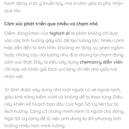
hành động vì ác ý thuần túy, mà vì cảm giác bị phủ nhận
quá lâu.
Cảm xúc phát triển qua nhiều va chạm nhỏ
Điểm đáng khen của
Nghịch ái
là phim không chỉ dựa
vào các tình huống gây sốc để tạo tương tác. Nhiều cảnh
hấp dẫn đến từ ánh nhìn, khoảng im lặng, sự ghen ngầm
hoặc những câu nói tưởng như đùa nhưng lại chạm đúng
cảm xúc thật. Đây là kiểu xây dựng
chemistry diễn viên
rất hợp với khán giả thích soi từng chi tiết nhỏ giữa hai
nhân vật.
Trì Sính được xây dựng như một người có vẻ ngoài lạnh,
giàu khả năng kiểm soát và không dễ bị thao túng. Điều
này khiến kế hoạch ban đầu của Ngô Sở Úy liên tục bị
lệch hướng. Càng cố chứng minh mình là người chủ động,
Ngô Sở Úy càng để lộ việc anh đang bị đối phương ảnh
hưởng nhiều hơn mình tưởng.