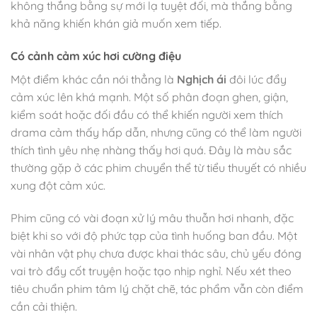
không thắng bằng sự mới lạ tuyệt đối, mà thắng bằng
khả năng khiến khán giả muốn xem tiếp.
Có cảnh cảm xúc hơi cường điệu
Một điểm khác cần nói thẳng là
Nghịch ái
đôi lúc đẩy
cảm xúc lên khá mạnh. Một số phân đoạn ghen, giận,
kiểm soát hoặc đối đầu có thể khiến người xem thích
drama cảm thấy hấp dẫn, nhưng cũng có thể làm người
thích tình yêu nhẹ nhàng thấy hơi quá. Đây là màu sắc
thường gặp ở các phim chuyển thể từ tiểu thuyết có nhiều
xung đột cảm xúc.
Phim cũng có vài đoạn xử lý mâu thuẫn hơi nhanh, đặc
biệt khi so với độ phức tạp của tình huống ban đầu. Một
vài nhân vật phụ chưa được khai thác sâu, chủ yếu đóng
vai trò đẩy cốt truyện hoặc tạo nhịp nghỉ. Nếu xét theo
tiêu chuẩn phim tâm lý chặt chẽ, tác phẩm vẫn còn điểm
cần cải thiện.