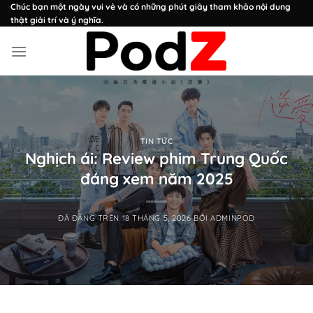
Chuyển
Chúc bạn một ngày vui vẻ và có những phút giây tham khảo nội dung
thật giải trí và ý nghĩa.
đến
nội
dung
TIN TỨC
Nghịch ái: Review phim Trung Quốc
đáng xem năm 2025
ĐÃ ĐĂNG TRÊN
18 THÁNG 5, 2026
BỞI
ADMINPOD