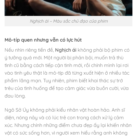
Nghịch ái – Màu sắc chủ đạo của phim
Mô-típ quen nhưng vẫn có lực hút
Nếu nhìn riêng tiền đề,
Nghịch ái
không phải bộ phim có
ý tưởng quá mới. Một người bị phản bội, muốn trả thù
tình cũ bằng cách tiếp cận tình mới, rồi chính mình lại rơi
vào tình yêu thật là mô-típ đã từng xuất hiện ở nhiều tác
phẩm lãng mạn. Tuy nhiên, phim biết khai thác sự trớ
trêu của tình huống để tạo cảm giác vừa buồn cười, vừa
đau lòng.
Ngô Sở Úy không phải kiểu nhân vật hoàn hảo. Anh sĩ
diện, nóng nảy và có lúc trẻ con trong cách xử lý cảm
xúc. Nhưng chính những điểm chưa đẹp ấy lại khiến nhân
vật có sức sống hơn, vì người xem hiểu rằng anh không