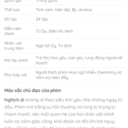
Quốc gia
Trung Quốc
Thể loại
Tình cảm, hiện đại, BL, drama
Số tập
24 tập
Diễn viên
Tử Du, Điền Hủ Ninh
chính
Nhân vật
Ngô Sở Úy, Trì Sính
trung tâm
Trả thù hóa yêu, oan gia, rung động ngoài kế
Mô-típ chính
hoạch
Người thích phim Hoa ngữ nhiều chemistry và
Phù hợp với
cảm xúc kéo đẩy
Màu sắc chủ đạo của phim
Nghịch ái
không đi theo kiểu tình yêu nhẹ nhàng ngay từ
đầu. Phim mở bằng sự tổn thương và lòng tự trọng bị
chạm mạnh, nên mối quan hệ của hai nhân vật chính
luôn có cảm giác căng, khó đoán và đôi khi hơi nguy