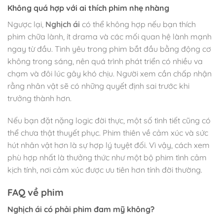
Không quá hợp với ai thích phim nhẹ nhàng
Ngược lại,
Nghịch ái
có thể không hợp nếu bạn thích
phim chữa lành, ít drama và các mối quan hệ lành mạnh
ngay từ đầu. Tình yêu trong phim bắt đầu bằng động cơ
không trong sáng, nên quá trình phát triển có nhiều va
chạm và đôi lúc gây khó chịu. Người xem cần chấp nhận
rằng nhân vật sẽ có những quyết định sai trước khi
trưởng thành hơn.
Nếu bạn đặt nặng logic đời thực, một số tình tiết cũng có
thể chưa thật thuyết phục. Phim thiên về cảm xúc và sức
hút nhân vật hơn là sự hợp lý tuyệt đối. Vì vậy, cách xem
phù hợp nhất là thưởng thức như một bộ phim tình cảm
kịch tính, nơi cảm xúc được ưu tiên hơn tính đời thường.
FAQ về phim
Nghịch ái
có phải phim đam mỹ không?