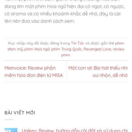
đang tìm một phim Hoa ngữ hiện đại có ngọt, có ngược,
có drama và có nhiều khoảnh khắc dễ nhớ, đây là cái
tên nên đưa vào danh sách xem.
Mục nhập này đã được đăng trong
Tin Tức
và được gắn thẻ
phim
đam mỹ
,
phim Hoa ngữ
,
phim Trung Quốc
,
Revenged Love
,
review
phim
.
Meinvoice: Review phần
Một con vịt: Bài hát thiếu nhi
mềm hóa đơn điện tử MISA
vui nhộn, dễ nhớ
BÀI VIẾT MỚI
Unikey: Review, hướng dẫn cài đặt và sử dụng chi