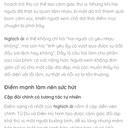
hoạch trả thù có thể tạo cảm giác thú vị. Nhưng khi hai
người đã thật sự quan tâm nhau, bí mật đó trở thành quả
bom cảm xúc, khiến người xem chờ đợi thời điểm mọi
chuyện bị phơi bày.
Nghịch ái
vì thế không chỉ hỏi “hai người có yêu nhau
không”, mà còn hỏi “tình yêu ấy có vượt qua được sự bắt
đầu sai lệch hay không”. Đây là câu hỏi làm cho phần
sau của phim có sức nặng hơn. Người xem không đơn
giản cổ vũ cho một cặp đôi đẹp, mà còn muốn thấy họ
đối diện với lỗi lầm, sự thật và nỗi sợ bị tổn thương.
Điểm mạnh làm nên sức hút
Cặp đôi chính có tương tác tự nhiên
Điểm sáng rõ nhất của
Nghịch ái
nằm ở cặp diễn viên
chính. Tử Du và Điền Hủ Ninh tạo được cảm giác đối lập
khá thú vị: một người bướng bỉnh, dễ xù lông nhưng mềm
bên trong; một người lạnh hơn, chững hơn và có khả