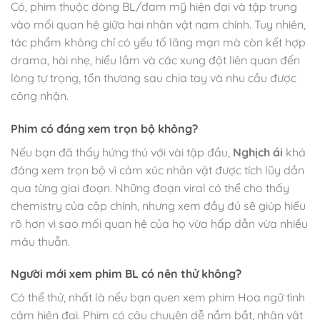
Có, phim thuộc dòng BL/đam mỹ hiện đại và tập trung
vào mối quan hệ giữa hai nhân vật nam chính. Tuy nhiên,
tác phẩm không chỉ có yếu tố lãng mạn mà còn kết hợp
drama, hài nhẹ, hiểu lầm và các xung đột liên quan đến
lòng tự trọng, tổn thương sau chia tay và nhu cầu được
công nhận.
Phim có đáng xem trọn bộ không?
Nếu bạn đã thấy hứng thú với vài tập đầu,
Nghịch ái
khá
đáng xem trọn bộ vì cảm xúc nhân vật được tích lũy dần
qua từng giai đoạn. Những đoạn viral có thể cho thấy
chemistry của cặp chính, nhưng xem đầy đủ sẽ giúp hiểu
rõ hơn vì sao mối quan hệ của họ vừa hấp dẫn vừa nhiều
mâu thuẫn.
Người mới xem phim BL có nên thử không?
Có thể thử, nhất là nếu bạn quen xem phim Hoa ngữ tình
cảm hiện đại. Phim có câu chuyện dễ nắm bắt, nhân vật