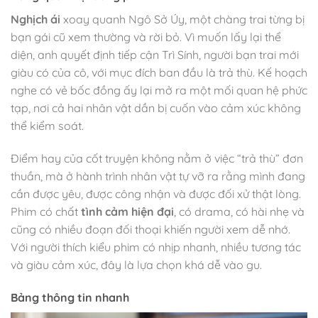
Nghịch ái
xoay quanh Ngô Sở Úy, một chàng trai từng bị
bạn gái cũ xem thường và rời bỏ. Vì muốn lấy lại thể
diện, anh quyết định tiếp cận Trì Sính, người bạn trai mới
giàu có của cô, với mục đích ban đầu là trả thù. Kế hoạch
nghe có vẻ bốc đồng ấy lại mở ra một mối quan hệ phức
tạp, nơi cả hai nhân vật dần bị cuốn vào cảm xúc không
thể kiểm soát.
Điểm hay của cốt truyện không nằm ở việc “trả thù” đơn
thuần, mà ở hành trình nhân vật tự vỡ ra rằng mình đang
cần được yêu, được công nhận và được đối xử thật lòng.
Phim có chất
tình cảm hiện đại
, có drama, có hài nhẹ và
cũng có nhiều đoạn đối thoại khiến người xem dễ nhớ.
Với người thích kiểu phim có nhịp nhanh, nhiều tương tác
và giàu cảm xúc, đây là lựa chọn khá dễ vào gu.
Bảng thông tin nhanh