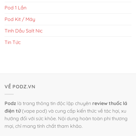
Pod 1 Lần
Pod Kit / Máy
Tinh Dầu Salt Nic
Tin Tức
VỀ PODZ.VN
Podz
là trang thông tin độc lập chuyên
review thuốc lá
điện tử
(vape pod) và cung cấp kiến thức về tác hại, xu
hướng đối với sức khỏe. Nội dung hoàn toàn phi thương
mại, chỉ mang tính chất tham khảo.