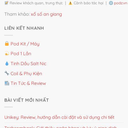
Review khách quan, trung thực |
Cảnh báo tác hại |
podz.vn
Tham khảo:
xổ số an giang
LIÊN KẾT NHANH
Pod Kit / Máy
Pod 1 Lần
Tinh Dầu Salt Nic
Coil & Phụ Kiện
Tin Tức & Review
BÀI VIẾT MỚI NHẤT
Unikey: Review, hướng dẫn cài đặt và sử dụng chi tiết