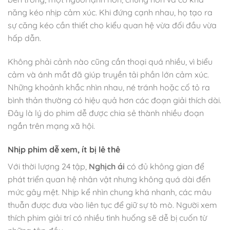
năng kéo nhịp cảm xúc. Khi đứng cạnh nhau, họ tạo ra
sự căng kéo cần thiết cho kiểu quan hệ vừa đối đầu vừa
hấp dẫn.
Không phải cảnh nào cũng cần thoại quá nhiều, vì biểu
cảm và ánh mắt đã giúp truyền tải phần lớn cảm xúc.
Những khoảnh khắc nhìn nhau, né tránh hoặc cố tỏ ra
bình thản thường có hiệu quả hơn các đoạn giải thích dài.
Đây là lý do phim dễ được chia sẻ thành nhiều đoạn
ngắn trên mạng xã hội.
Nhịp phim dễ xem, ít bị lê thê
Với thời lượng 24 tập,
Nghịch ái
có đủ không gian để
phát triển quan hệ nhân vật nhưng không quá dài đến
mức gây mệt. Nhịp kể nhìn chung khá nhanh, các mâu
thuẫn được đưa vào liên tục để giữ sự tò mò. Người xem
thích phim giải trí có nhiều tình huống sẽ dễ bị cuốn từ