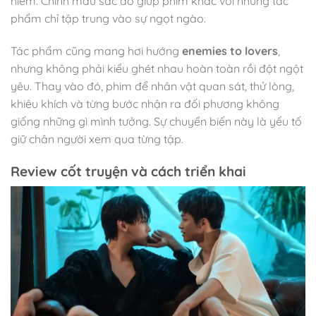
hiểm. Chính màu sắc đó giúp phim khác với những tác
phẩm chỉ tập trung vào sự ngọt ngào.
Tác phẩm cũng mang hơi hướng
enemies to lovers
,
nhưng không phải kiểu ghét nhau hoàn toàn rồi đột ngột
yêu. Thay vào đó, phim để nhân vật quan sát, thử lòng,
khiêu khích và từng bước nhận ra đối phương không
giống những gì mình tưởng. Sự chuyển biến này là yếu tố
giữ chân người xem qua từng tập.
Review cốt truyện và cách triển khai