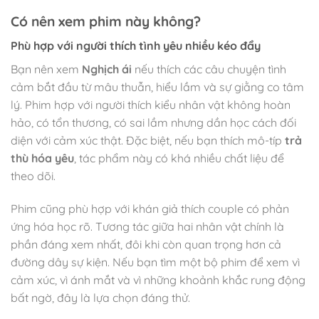
Có nên xem phim này không?
Phù hợp với người thích tình yêu nhiều kéo đẩy
Bạn nên xem
Nghịch ái
nếu thích các câu chuyện tình
cảm bắt đầu từ mâu thuẫn, hiểu lầm và sự giằng co tâm
lý. Phim hợp với người thích kiểu nhân vật không hoàn
hảo, có tổn thương, có sai lầm nhưng dần học cách đối
diện với cảm xúc thật. Đặc biệt, nếu bạn thích mô-típ
trả
thù hóa yêu
, tác phẩm này có khá nhiều chất liệu để
theo dõi.
Phim cũng phù hợp với khán giả thích couple có phản
ứng hóa học rõ. Tương tác giữa hai nhân vật chính là
phần đáng xem nhất, đôi khi còn quan trọng hơn cả
đường dây sự kiện. Nếu bạn tìm một bộ phim để xem vì
cảm xúc, vì ánh mắt và vì những khoảnh khắc rung động
bất ngờ, đây là lựa chọn đáng thử.