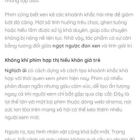
những tập đầu.
Phim cũng biết xen kẽ các khoảnh khắc hài nhẹ để giảm
bớt độ căng. Một số tình huống trêu chọc, ghen tuông
hoặc hiểu lầm được xử lý khá duyên, giúp câu chuyện
không bị nặng nề liên tục. Nhờ vậy, tác phẩm có sự cân
bằng tương đối giữa
ngọt ngược đan xen
và tính giải trí.
Không khí phim hợp thị hiếu khán giả trẻ
Nghịch ái
có cách dựng và cách tạo khoảnh khắc khá
hợp với thói quen xem phim hiện nay. Phim có nhiều
phân đoạn ngắn nhưng giàu cảm xúc, dễ tạo ấn tượng
ngay cả khi người xem chỉ bắt gặp qua clip cắt. Đây là
lợi thế lớn với một bộ phim thuộc dòng web-drama, nơi
sức lan tỏa trên mạng xã hội có thể kéo thêm nhiều
người xem mới.
Ngoài ra, tạo hình nhân vật cũng khá bắt mắt. Trang
phục, bối cảnh và màu phim không quá cầu kỳ nhưng đủ