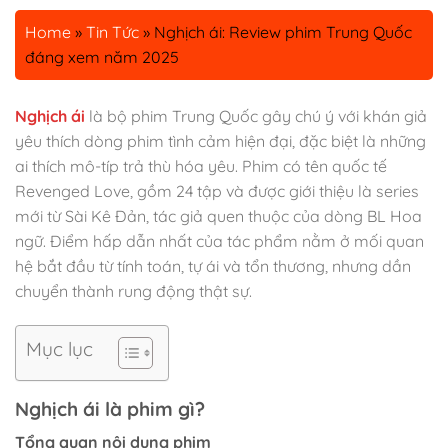
Home
»
Tin Tức
»
Nghịch ái: Review phim Trung Quốc
đáng xem năm 2025
Nghịch ái
là bộ phim Trung Quốc gây chú ý với khán giả
yêu thích dòng phim tình cảm hiện đại, đặc biệt là những
ai thích mô-típ trả thù hóa yêu. Phim có tên quốc tế
Revenged Love, gồm 24 tập và được giới thiệu là series
mới từ Sài Kê Đản, tác giả quen thuộc của dòng BL Hoa
ngữ. Điểm hấp dẫn nhất của tác phẩm nằm ở mối quan
hệ bắt đầu từ tính toán, tự ái và tổn thương, nhưng dần
chuyển thành rung động thật sự.
Mục lục
Nghịch ái
là phim gì?
Tổng quan nội dung phim