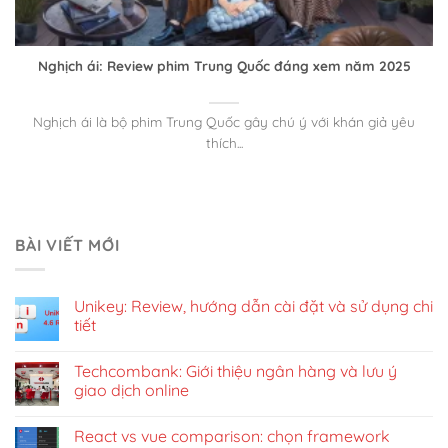
Nghịch ái: Review phim Trung Quốc đáng xem năm 2025
Nghịch ái là bộ phim Trung Quốc gây chú ý với khán giả yêu
thích...
BÀI VIẾT MỚI
Unikey: Review, hướng dẫn cài đặt và sử dụng chi
tiết
Techcombank: Giới thiệu ngân hàng và lưu ý
giao dịch online
React vs vue comparison: chọn framework