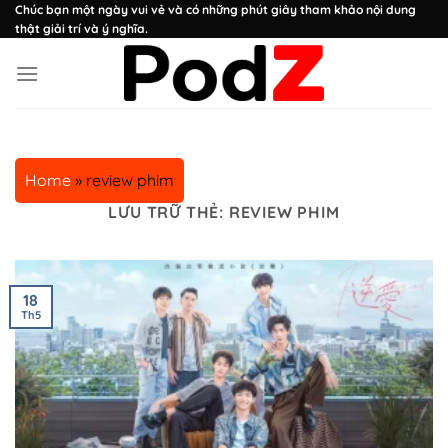
Chuyển
Chúc bạn một ngày vui vẻ và có những phút giây tham khảo nội dung
thật giải trí và ý nghĩa.
đến
nội
dung
Home
»
review phim
LƯU TRỮ THẺ:
REVIEW PHIM
18
Th5