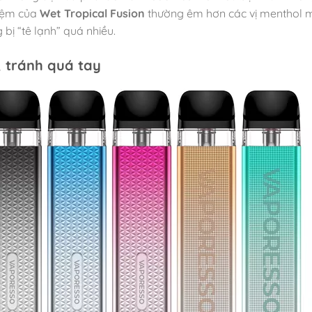
hiệm của
Wet Tropical Fusion
thường êm hơn các vị menthol 
ị “tê lạnh” quá nhiều.
, tránh quá tay