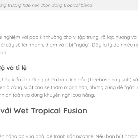
ững trường hợp nên chọn dòng tropical blend
ải nghiệm với pod kit thường cho vị tập trung, rõ lớp hương và
i cây sẽ lên mảnh, thơm và ít bị “ngấy”. Đây là lý do nhiều n
od.
 và tỉ lệ
 hãy kiểm tra đúng phiên bản tinh dầu (freebase hay salt) và 
i lên ở công suất cao sẽ thơm mạnh hơn, nhưng cũng dễ “gắt”
hình an toàn và đúng khuyến nghị của hãng.
với Wet Tropical Fusion
ên nồng độ vừa phải để tránh sốc nicotine. Nếu bạn hút ít tro