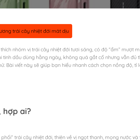
ương trái cây nhiệt đới mát dịu
thích nhóm vị trái cây nhiệt đới tươi sáng, có độ “ẩm” mượt 
ai tinh dầu dùng hằng ngày, không quá gắt cổ nhưng vẫn đủ 
hử. Bài viết này sẽ giúp bạn hiểu nhanh cách chọn nồng độ, tỉ
, hợp ai?
hối” trái cây nhiệt đới, thiên về vị ngọt thanh, mọng nước và