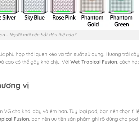
ion – Người mới nên bắt đầu thế nào?
ức phù hợp thói quen kéo và tần suất sử dụng. Hương trái câ
á cao có thể gây khó chịu. Với
Wet Tropical Fusion
, cách hợp
hương vị
n VG cho khói dày và êm hơn. Tùy loại pod, bạn nên chọn tỉ l
pical Fusion
, bạn nên ưu tiên sản phẩm ghi rõ dùng cho pod (