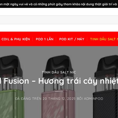
n một ngày vui vẻ và có những phút giây tham khảo nội dung thật giải trí và 
COIL & PHỤ KIỆN
POD 1 LẦN
POD KIT / MÁY
TINH DẦU SALT 
TINH DẦU SALT NIC
 Fusion – Hương trái cây nhiệ
ĐÃ ĐĂNG TRÊN
20 THÁNG 12, 2025
BỞI
ADMINPOD