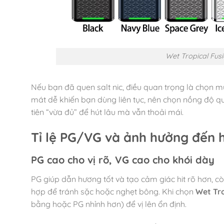
Wet Tropical Fus
Nếu bạn đã quen salt nic, điều quan trọng là chọn m
mát dễ khiến bạn dùng liên tục, nên chọn nồng độ qu
tiên “vừa đủ” để hút lâu mà vẫn thoải mái.
Tỉ lệ PG/VG và ảnh hưởng đến 
PG cao cho vị rõ, VG cao cho khói dày
PG giúp dẫn hương tốt và tạo cảm giác hit rõ hơn, cò
hợp để tránh sặc hoặc nghẹt bông. Khi chọn
Wet Tro
bằng hoặc PG nhỉnh hơn) để vị lên ổn định.