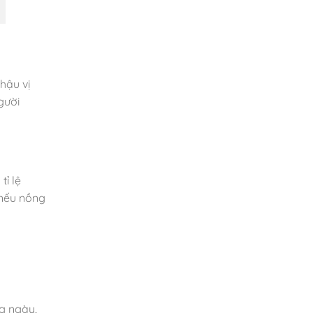
 hậu vị
gười
tỉ lệ
 nếu nồng
ng ngày,