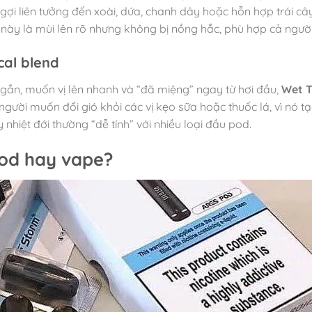
 gợi liên tưởng đến xoài, dứa, chanh dây hoặc hỗn hợp trái cây
này là mùi lên rõ nhưng không bị nồng hắc, phù hợp cả người
cal blend
ngắn, muốn vị lên nhanh và “đã miệng” ngay từ hơi đầu,
Wet T
người muốn đổi gió khỏi các vị kẹo sữa hoặc thuốc lá, vì nó 
y nhiệt đới thường “dễ tính” với nhiều loại đầu pod.
pod hay vape?