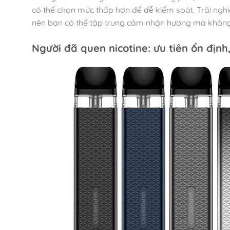
có thể chọn mức thấp hơn để dễ kiểm soát. Trải ng
nên bạn có thể tập trung cảm nhận hương mà không b
Người đã quen nicotine: ưu tiên ổn định