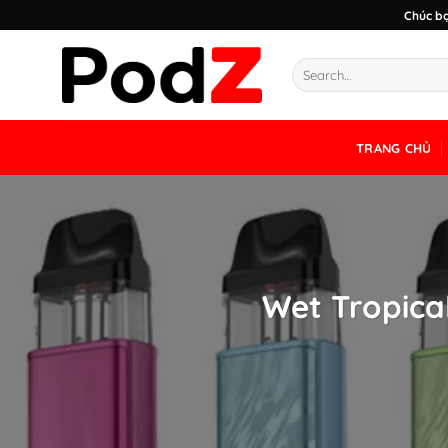
Chuyển
Chúc bạ
đến
nội
dung
TRANG CHỦ
Wet Tropical