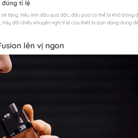
 đúng tỉ lệ
ỉ sẽ tăng. Nếu tinh dầu quá đặc, đầu pod có thể bị khô bông 
n
, hãy đối chiếu khuyến nghị tỉ lệ của thiết bị bạn đang dùng đ
Fusion lên vị ngon