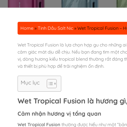
Home
»
Tinh Dầu Salt Nic
»
Wet Tropical Fusion – H
Wet Tropical Fusion là lựa chọn hợp gu cho những ai 
cảm giác mát dịu dễ chịu. Nếu bạn đang tìm một ch
vị, dòng hương kiểu tropical blend thường rất đáng t
và thiết bị phù hợp để trải nghiệm ổn định.
Mục lục
Wet Tropical Fusion là hương gì
Cảm nhận hương vị tổng quan
Wet Tropical Fusion
thường được hiểu như một “bản p