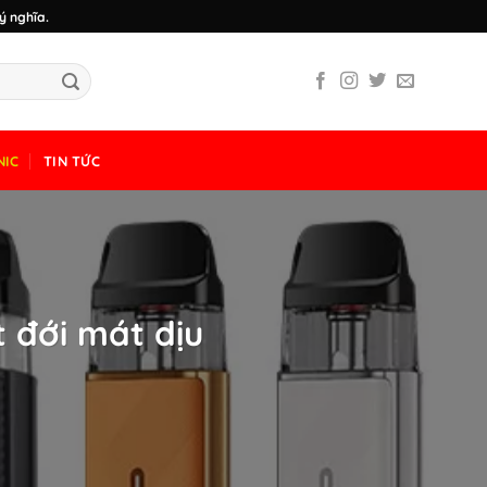
ý nghĩa.
NIC
TIN TỨC
t đới mát dịu