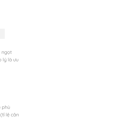
y ngọt
 lý là ưu
ệ phù
tỉ lệ cân