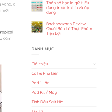
Thần số học là gì? Hiểu
 vàng, đi
đúng trước khi tin và áp
 mới.
dụng
Bachhoaxanh Review
Chuỗi Bán Lẻ Thực Phẩm
ropical
Tiện Lợi
tạo cảm
DANH MỤC
Giới thiệu
Coil & Phụ kiện
Pod 1 Lần
Pod Kit / Máy
Tinh Dầu Salt Nic
Tin Tức