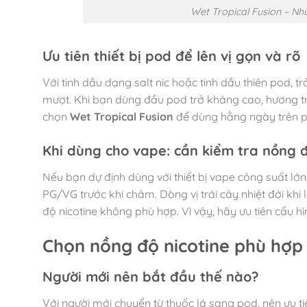
Wet Tropical Fusion – Nh
Ưu tiên thiết bị pod để lên vị gọn và rõ
Với tinh dầu dạng salt nic hoặc tinh dầu thiên pod, tr
mượt. Khi bạn dùng đầu pod trở kháng cao, hương trá
chọn
Wet Tropical Fusion
để dùng hằng ngày trên p
Khi dùng cho vape: cần kiểm tra nồng độ
Nếu bạn dự định dùng với thiết bị vape công suất lớn,
PG/VG trước khi châm. Dòng vị trái cây nhiệt đới kh
độ nicotine không phù hợp. Vì vậy, hãy ưu tiên cấu 
Chọn nồng độ nicotine phù hợp 
Người mới nên bắt đầu thế nào?
Với người mới chuyển từ thuốc lá sang pod, nên ưu ti