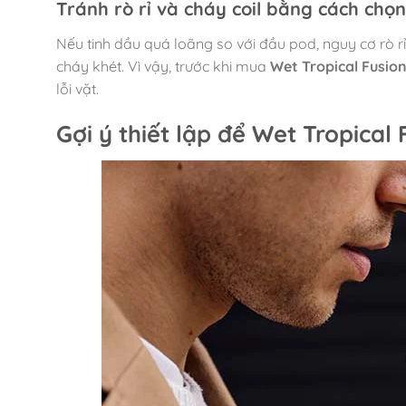
Tránh rò rỉ và cháy coil bằng cách chọn
Nếu tinh dầu quá loãng so với đầu pod, nguy cơ rò r
cháy khét. Vì vậy, trước khi mua
Wet Tropical Fusio
lỗi vặt.
Gợi ý thiết lập để Wet Tropical 