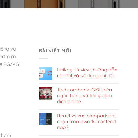
miệng và
BÀI VIẾT MỚI
thơm rõ
 lệ PG/VG
Unikey: Review, hướng dẫn
cài đặt và sử dụng chi tiết
Techcombank: Giới thiệu
ngân hàng và lưu ý giao
dịch online
React vs vue comparison:
chọn framework frontend
nào?
 thơm