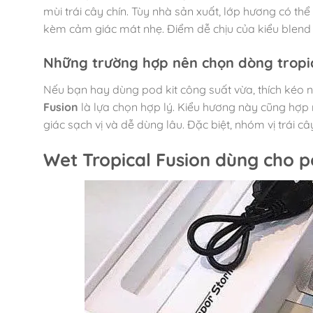
mùi trái cây chín. Tùy nhà sản xuất, lớp hương có thể
kèm cảm giác mát nhẹ. Điểm dễ chịu của kiểu blend 
Những trường hợp nên chọn dòng tropi
Nếu bạn hay dùng pod kit công suất vừa, thích kéo 
Fusion
là lựa chọn hợp lý. Kiểu hương này cũng hợp 
giác sạch vị và dễ dùng lâu. Đặc biệt, nhóm vị trái câ
Wet Tropical Fusion dùng cho 