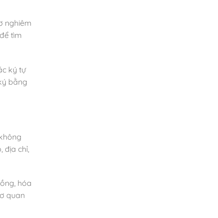
sơ nghiêm
để tìm
c ký tự
 ký bằng
 không
 địa chỉ,
đồng, hóa
ơ quan