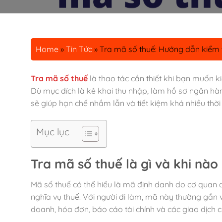
Home
»
Tin Tức
»
Tra mã số thuế: Hướng dẫn kiểm t
Tra mã số thuế
là thao tác cần thiết khi bạn muốn k
Dù mục đích là kê khai thu nhập, làm hồ sơ ngân hàn
sẽ giúp hạn chế nhầm lẫn và tiết kiệm khá nhiều thời 
Mục lục
Tra mã số thuế
là gì và khi nào
Mã số thuế có thể hiểu là mã định danh do cơ quan 
nghĩa vụ thuế. Với người đi làm, mã này thường gắn v
doanh, hóa đơn, báo cáo tài chính và các giao dịch c