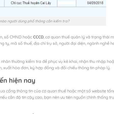
 nào người dùng phổ thông cần kiểm tra?
tên, số CMND hoặc
CCCD
, cơ quan thuế quản lý và trạng thái m
 ty, mã số thuế, địa chỉ trụ sở, người đại diện, ngành nghề h
 nhân thường kiểm tra để phục vụ kê khai, nhận thu nhập ho
, xuất hóa đơn, ký hợp đồng và đối chiếu thông tin pháp lý.
ến hiện nay
 qua cổng thông tin của cơ quan thuế hoặc một số website tổ
nếu cần độ tin cậy cao, bạn nên ưu tiên nguồn chính thống tr