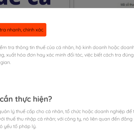
ra nhanh, chính xác
iểm tra thông tin thuế của cá nhân, hộ kinh doanh hoặc doan
g, xuất hóa đơn hay xác minh đối tác, việc biết cách tra đún
gian.
 cần thực hiện?
quản lý thuế cấp cho cá nhân, tổ chức hoặc doanh nghiệp để 
ới thuế thu nhập cá nhân; với công ty, nó liên quan đến đăng 
ó yếu tố pháp lý.