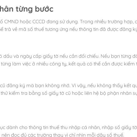
hân từng bước
ị số CMND hoặc CCCD đang sử dụng. Trong nhiều trường hợp, c
hể trả về mã số thuế tương ứng nếu thông tin đã được đăng ký
có dấu và ngày cấp giấy tờ nếu cần đối chiếu. Nếu bạn từng đổ
ừng làm việc ở nhiều công ty, kết quả có thể cần được kiểm 
y cũ đăng ký mà bạn không nhớ. Vì vậy, nếu không thấy kết q
ãy thử kiểm tra bằng số giấy tờ cũ hoặc liên hệ bộ phận nhân s
ục dành cho thông tin thuế thu nhập cá nhân, nhập số giấy tờ
 nên đọc đủ các trường thay vì chỉ nhìn mỗi dãy số thuế.