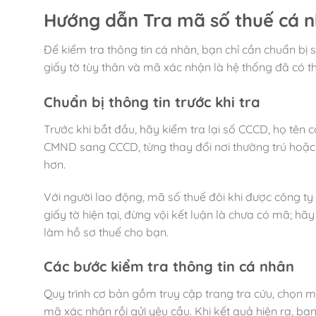
Hướng dẫn
Tra mã số thuế
cá n
Để kiểm tra thông tin cá nhân, bạn chỉ cần chuẩn b
giấy tờ tùy thân và mã xác nhận là hệ thống đã có t
Chuẩn bị thông tin trước khi tra
Trước khi bắt đầu, hãy kiểm tra lại số CCCD, họ tên 
CMND sang CCCD, từng thay đổi nơi thường trú hoặc t
hơn.
Với người lao động, mã số thuế đôi khi được công t
giấy tờ hiện tại, đừng vội kết luận là chưa có mã; h
làm hồ sơ thuế cho bạn.
Các bước kiểm tra thông tin cá nhân
Quy trình cơ bản gồm truy cập trang tra cứu, chọn m
mã xác nhận rồi gửi yêu cầu. Khi kết quả hiện ra, bạn