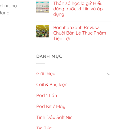
Thần số học là gì? Hiểu
line, hộ
đúng trước khi tin và áp
 đang
dụng
Bachhoaxanh Review
Chuỗi Bán Lẻ Thực Phẩm
Tiện Lợi
DANH MỤC
Giới thiệu
Coil & Phụ kiện
Pod 1 Lần
Pod Kit / Máy
Tinh Dầu Salt Nic
Tin Tức