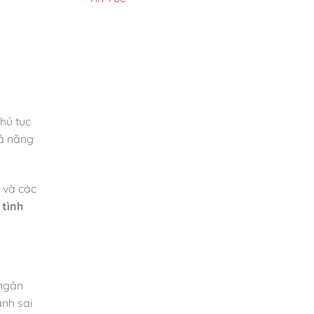
hủ tục
hả năng
 và các
à
tình
 ngân
ánh sai