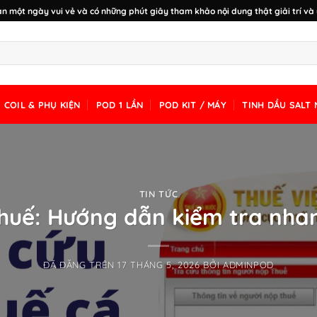
n một ngày vui vẻ và có những phút giây tham khảo nội dung thật giải trí và 
COIL & PHỤ KIỆN
POD 1 LẦN
POD KIT / MÁY
TINH DẦU SALT 
TIN TỨC
huế: Hướng dẫn kiểm tra nhan
ĐÃ ĐĂNG TRÊN
17 THÁNG 5, 2026
BỞI
ADMINPOD