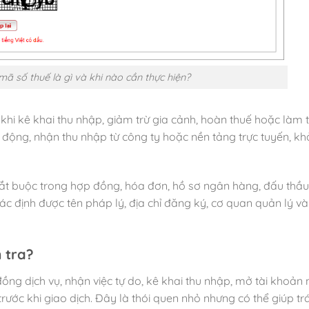
mã số thuế là gì và khi nào cần thực hiện?
hi kê khai thu nhập, giảm trừ gia cảnh, hoàn thuế hoặc làm t
động, nhận thu nhập từ công ty hoặc nền tảng trực tuyến, k
bắt buộc trong hợp đồng, hóa đơn, hồ sơ ngân hàng, đấu thầu
ác định được tên pháp lý, địa chỉ đăng ký, cơ quan quản lý v
 tra?
đồng dịch vụ, nhận việc tự do, kê khai thu nhập, mở tài khoản
ớc khi giao dịch. Đây là thói quen nhỏ nhưng có thể giúp tr