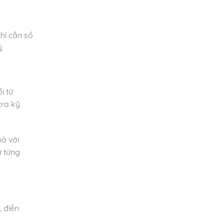
hỉ cần số
.
i từ
tra kỹ
uả với
ự từng
, điền