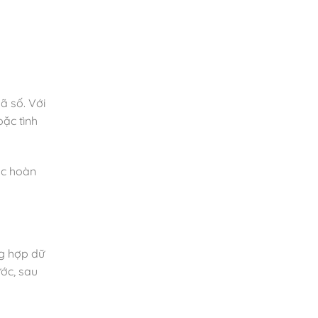
ã số. Với
oặc tình
ặc hoàn
ng hợp dữ
ước, sau