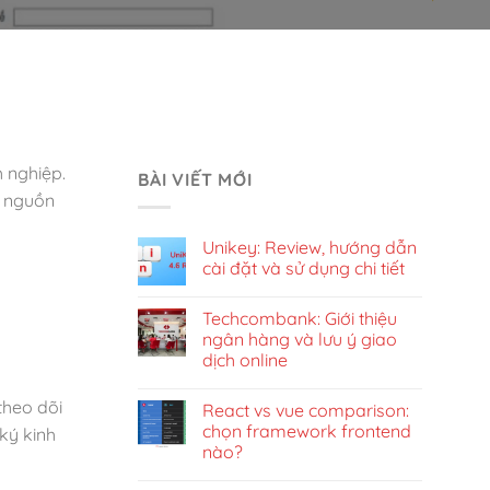
h nghiệp.
BÀI VIẾT MỚI
g nguồn
Unikey: Review, hướng dẫn
cài đặt và sử dụng chi tiết
Techcombank: Giới thiệu
ngân hàng và lưu ý giao
dịch online
theo dõi
React vs vue comparison:
chọn framework frontend
ký kinh
nào?