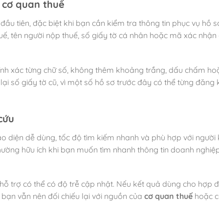
 cơ quan thuế
đầu tiên, đặc biệt khi bạn cần kiểm tra thông tin phục vụ hồ 
uế, tên người nộp thuế, số giấy tờ cá nhân hoặc mã xác nhận 
nh xác từng chữ số, không thêm khoảng trắng, dấu chấm hoặ
 lại số giấy tờ cũ, vì một số hồ sơ trước đây có thể từng đăng
cứu
iao diện dễ dùng, tốc độ tìm kiếm nhanh và phù hợp với người
hường hữu ích khi bạn muốn tìm nhanh thông tin doanh nghiệp,
e hỗ trợ có thể có độ trễ cập nhật. Nếu kết quả dùng cho hợp 
, bạn vẫn nên đối chiếu lại với nguồn của
cơ quan thuế
hoặc c