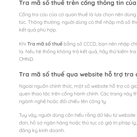
Tra mã số thuế
trên cổng thông tin của
Cổng tra cứu của cơ quan thuế là lựa chọn nên dùng 
túc. Thông thường, người dùng có thể nhập mã số th
kết quả phù hợp.
Khi
Tra mã số thuế
bằng số CCCD, bạn nên nhập chí
lạ. Nếu hệ thống không trả kết quả, hãy thử kiểm tra
CMND.
Tra mã số thuế
qua website hỗ trợ tra 
Ngoài nguồn chính thức, một số website hỗ trợ có g
quen thao tác trên cổng hành chính. Các trang này t
ngành nghề hoặc đối chiếu tên công ty.
Tuy vậy, người dùng cần hiểu rằng dữ liệu từ websit
đơn, hồ sơ ngân hàng hoặc thủ tục có giá trị pháp lý
đăng ký kinh doanh.