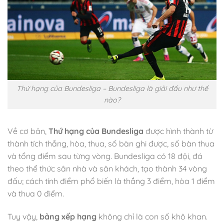
Thứ hạng của Bundesliga – Bundesliga là giải đấu như thế
nào?
Về cơ bản,
Thứ hạng của Bundesliga
được hình thành từ
thành tích thắng, hòa, thua, số bàn ghi được, số bàn thua
và tổng điểm sau từng vòng. Bundesliga có 18 đội, đá
theo thể thức sân nhà và sân khách, tạo thành 34 vòng
đấu; cách tính điểm phổ biến là thắng 3 điểm, hòa 1 điểm
và thua 0 điểm.
Tuy vậy,
bảng xếp hạng
không chỉ là con số khô khan.