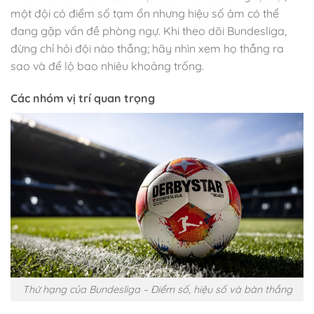
một đội có điểm số tạm ổn nhưng hiệu số âm có thể
đang gặp vấn đề phòng ngự. Khi theo dõi Bundesliga,
đừng chỉ hỏi đội nào thắng; hãy nhìn xem họ thắng ra
sao và để lộ bao nhiêu khoảng trống.
Các nhóm vị trí quan trọng
Thứ hạng của Bundesliga – Điểm số, hiệu số và bàn thắng