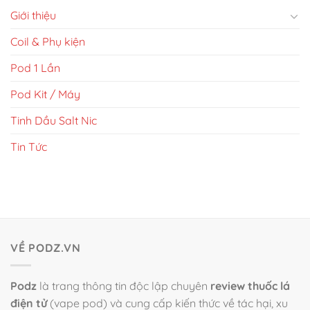
Giới thiệu
Coil & Phụ kiện
Pod 1 Lần
Pod Kit / Máy
Tinh Dầu Salt Nic
Tin Tức
VỀ PODZ.VN
Podz
là trang thông tin độc lập chuyên
review thuốc lá
điện tử
(vape pod) và cung cấp kiến thức về tác hại, xu