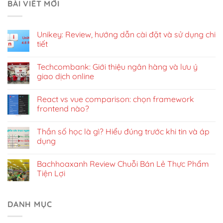
BÀI VIẾT MỚI
Unikey: Review, hướng dẫn cài đặt và sử dụng chi
tiết
Techcombank: Giới thiệu ngân hàng và lưu ý
giao dịch online
React vs vue comparison: chọn framework
frontend nào?
Thần số học là gì? Hiểu đúng trước khi tin và áp
dụng
Bachhoaxanh Review Chuỗi Bán Lẻ Thực Phẩm
Tiện Lợi
DANH MỤC