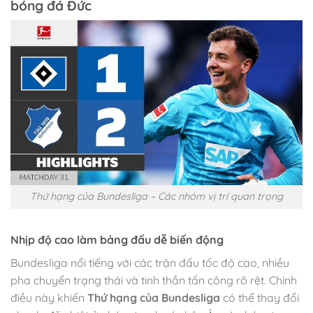
bóng đá Đức
Thứ hạng của Bundesliga – Các nhóm vị trí quan trọng
Nhịp độ cao làm bảng đấu dễ biến động
Bundesliga nổi tiếng với các trận đấu tốc độ cao, nhiều
pha chuyển trạng thái và tinh thần tấn công rõ rệt. Chính
điều này khiến
Thứ hạng của Bundesliga
có thể thay đổi