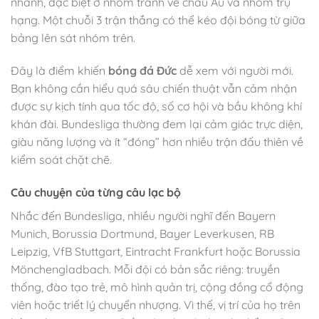
nhanh, đặc biệt ở nhóm tranh vé châu Âu và nhóm trụ
hạng. Một chuỗi 3 trận thắng có thể kéo đội bóng từ giữa
bảng lên sát nhóm trên.
Đây là điểm khiến
bóng đá Đức
dễ xem với người mới.
Bạn không cần hiểu quá sâu chiến thuật vẫn cảm nhận
được sự kịch tính qua tốc độ, số cơ hội và bầu không khí
khán đài. Bundesliga thường đem lại cảm giác trực diện,
giàu năng lượng và ít “đóng” hơn nhiều trận đấu thiên về
kiểm soát chặt chẽ.
Câu chuyện của từng câu lạc bộ
Nhắc đến Bundesliga, nhiều người nghĩ đến Bayern
Munich, Borussia Dortmund, Bayer Leverkusen, RB
Leipzig, VfB Stuttgart, Eintracht Frankfurt hoặc Borussia
Mönchengladbach. Mỗi đội có bản sắc riêng: truyền
thống, đào tạo trẻ, mô hình quản trị, cộng đồng cổ động
viên hoặc triết lý chuyển nhượng. Vì thế, vị trí của họ trên