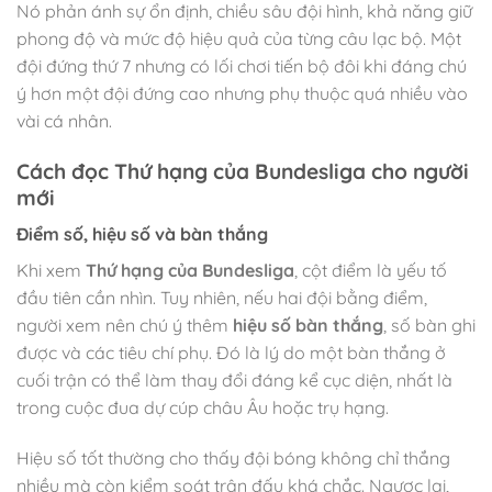
Nó phản ánh sự ổn định, chiều sâu đội hình, khả năng giữ
phong độ và mức độ hiệu quả của từng câu lạc bộ. Một
đội đứng thứ 7 nhưng có lối chơi tiến bộ đôi khi đáng chú
ý hơn một đội đứng cao nhưng phụ thuộc quá nhiều vào
vài cá nhân.
Cách đọc
Thứ hạng của Bundesliga
cho người
mới
Điểm số, hiệu số và bàn thắng
Khi xem
Thứ hạng của Bundesliga
, cột điểm là yếu tố
đầu tiên cần nhìn. Tuy nhiên, nếu hai đội bằng điểm,
người xem nên chú ý thêm
hiệu số bàn thắng
, số bàn ghi
được và các tiêu chí phụ. Đó là lý do một bàn thắng ở
cuối trận có thể làm thay đổi đáng kể cục diện, nhất là
trong cuộc đua dự cúp châu Âu hoặc trụ hạng.
Hiệu số tốt thường cho thấy đội bóng không chỉ thắng
nhiều mà còn kiểm soát trận đấu khá chắc. Ngược lại,