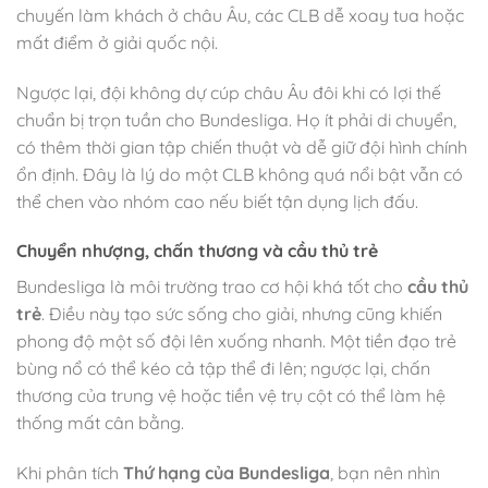
chuyến làm khách ở châu Âu, các CLB dễ xoay tua hoặc
mất điểm ở giải quốc nội.
Ngược lại, đội không dự cúp châu Âu đôi khi có lợi thế
chuẩn bị trọn tuần cho Bundesliga. Họ ít phải di chuyển,
có thêm thời gian tập chiến thuật và dễ giữ đội hình chính
ổn định. Đây là lý do một CLB không quá nổi bật vẫn có
thể chen vào nhóm cao nếu biết tận dụng lịch đấu.
Chuyển nhượng, chấn thương và cầu thủ trẻ
Bundesliga là môi trường trao cơ hội khá tốt cho
cầu thủ
trẻ
. Điều này tạo sức sống cho giải, nhưng cũng khiến
phong độ một số đội lên xuống nhanh. Một tiền đạo trẻ
bùng nổ có thể kéo cả tập thể đi lên; ngược lại, chấn
thương của trung vệ hoặc tiền vệ trụ cột có thể làm hệ
thống mất cân bằng.
Khi phân tích
Thứ hạng của Bundesliga
, bạn nên nhìn