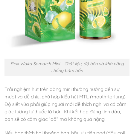
Relx Waka Somatch Mini – Chất liệu, độ bền và khả năng
chống bám bẩn
Trải nghiệm hút trên dòng mini thường hướng đến sự
mượt và dễ chịu, phù hợp kiểu hút MTL (mouth-to-lung).
Độ siết vừa phải giúp người mới dễ thích nghi và có cảm
giác tương tự thuốc lá hơn. Khi kết hợp đúng tinh dầu,
bạn sẽ có cảm giác “đã” mà không quá nặng.
Nếu bạn thích hơi thoáng hơn, hãy ưu tiên pod/đầu coil