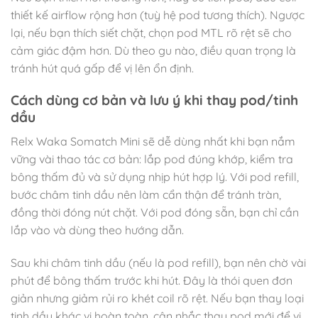
thiết kế airflow rộng hơn (tuỳ hệ pod tương thích). Ngược
lại, nếu bạn thích siết chặt, chọn pod MTL rõ rệt sẽ cho
cảm giác đậm hơn. Dù theo gu nào, điều quan trọng là
tránh hút quá gấp để vị lên ổn định.
Cách dùng cơ bản và lưu ý khi thay pod/tinh
dầu
Relx Waka Somatch Mini sẽ dễ dùng nhất khi bạn nắm
vững vài thao tác cơ bản: lắp pod đúng khớp, kiểm tra
bông thấm đủ và sử dụng nhịp hút hợp lý. Với pod refill,
bước châm tinh dầu nên làm cẩn thận để tránh tràn,
đồng thời đóng nút chặt. Với pod đóng sẵn, bạn chỉ cần
lắp vào và dùng theo hướng dẫn.
Sau khi châm tinh dầu (nếu là pod refill), bạn nên chờ vài
phút để bông thấm trước khi hút. Đây là thói quen đơn
giản nhưng giảm rủi ro khét coil rõ rệt. Nếu bạn thay loại
tinh dầu khác vị hoàn toàn, cân nhắc thay pod mới để vị