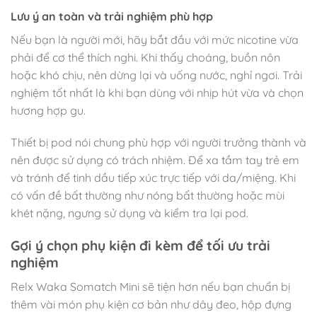
Lưu ý an toàn và trải nghiệm phù hợp
Nếu bạn là người mới, hãy bắt đầu với mức nicotine vừa
phải để cơ thể thích nghi. Khi thấy choáng, buồn nôn
hoặc khó chịu, nên dừng lại và uống nước, nghỉ ngơi. Trải
nghiệm tốt nhất là khi bạn dùng với nhịp hút vừa và chọn
hương hợp gu.
Thiết bị pod nói chung phù hợp với người trưởng thành và
nên được sử dụng có trách nhiệm. Để xa tầm tay trẻ em
và tránh để tinh dầu tiếp xúc trực tiếp với da/miệng. Khi
có vấn đề bất thường như nóng bất thường hoặc mùi
khét nặng, ngưng sử dụng và kiểm tra lại pod.
Gợi ý chọn phụ kiện đi kèm để tối ưu trải
nghiệm
Relx Waka Somatch Mini sẽ tiện hơn nếu bạn chuẩn bị
thêm vài món phụ kiện cơ bản như dây đeo, hộp đựng