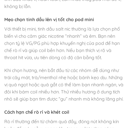
không bị lẫn.
Mẹo chọn tinh dầu lên vị tốt cho pod mini
Với thiết bị mini, tinh dầu salt nic thường là lựa chọn phổ
biến vì cho cảm giác nicotine “nhanh” và êm. Bạn nên
chọn tỷ lệ VG/PG phù hợp khuyến nghị của pod để hạn
chế rò rỉ và giúp coil bền hơn. Nếu bạn thích vị rõ và
throat hit vừa, ưu tiên dòng có độ cân bằng tốt.
Khi chọn hương, nên bắt đầu từ các nhóm dễ dùng như
trái cây mát, trà/menthol nhẹ hoặc bánh kẹo dịu. Những
vị quá ngọt hoặc quá gắt có thể làm bạn nhanh ngán, và
đôi khi bám coil nhiều hơn. Thử nhiều hương ở dung tích
nhỏ sẽ giúp bạn tìm được “gu” nhanh mà không lãng phí.
Cách hạn chế rò rỉ và khét coil
Rò rỉ thường đến từ châm quá đầy, đóng nút không kín