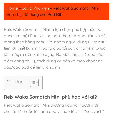
Home
»
Coil & Phụ kiện
»
Relx Waka Somatch Mini:
Gọn nhẹ, dễ dùng cho Pod Kit
Relx Waka Somatch Mini là lựa chọn phù hợp nếu bạn
đang tìm một Pod Kit nhỏ gọn, thao tác đơn giản và dễ
mang theo hằng ngày. Với nhóm người dùng ưu tiên sự
tiện lợi, thiết bị mini thường giúp tối ưu trải nghiệm từ lúc
lấy máy ra đến khi sử dụng. Bài viết này sẽ đi qua các
điểm đáng chú ý, cách dùng cơ bản và mẹo chọn tinh
dầu/đầu pod để lên vị ổn định.
Mục lục
Relx Waka Somatch Mini phù hợp với ai?
Relx Waka Somatch Mini thường hợp với người mới
chuyển từ thuốc lá sang pod vì thao tác ít, ít “vọc vạch”