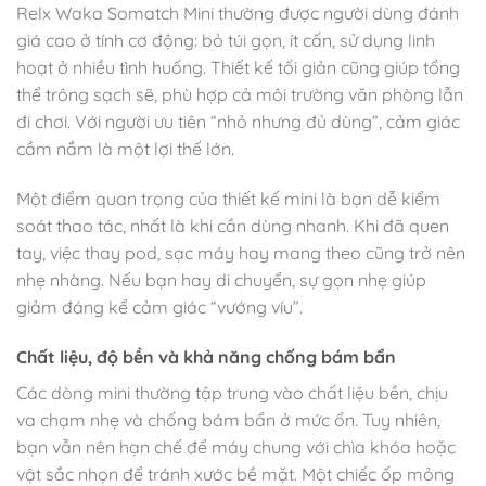
Relx Waka Somatch Mini thường được người dùng đánh
giá cao ở tính cơ động: bỏ túi gọn, ít cấn, sử dụng linh
hoạt ở nhiều tình huống. Thiết kế tối giản cũng giúp tổng
thể trông sạch sẽ, phù hợp cả môi trường văn phòng lẫn
đi chơi. Với người ưu tiên “nhỏ nhưng đủ dùng”, cảm giác
cầm nắm là một lợi thế lớn.
Một điểm quan trọng của thiết kế mini là bạn dễ kiểm
soát thao tác, nhất là khi cần dùng nhanh. Khi đã quen
tay, việc thay pod, sạc máy hay mang theo cũng trở nên
nhẹ nhàng. Nếu bạn hay di chuyển, sự gọn nhẹ giúp
giảm đáng kể cảm giác “vướng víu”.
Chất liệu, độ bền và khả năng chống bám bẩn
Các dòng mini thường tập trung vào chất liệu bền, chịu
va chạm nhẹ và chống bám bẩn ở mức ổn. Tuy nhiên,
bạn vẫn nên hạn chế để máy chung với chìa khóa hoặc
vật sắc nhọn để tránh xước bề mặt. Một chiếc ốp mỏng