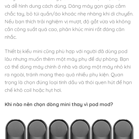
và dễ hình dung cách dùng. Dáng máy gọn giúp cầm
chắc tay, bỏ túi quần/áo khoác nhẹ nhàng khi di chuyển.
Nếu bạn thích trải nghiệm vị mượt, độ gắt vừa và không
cần công suất quá cao, phân khúc mini rất đáng cân
nhắc.
Thiết bị kiểu mini cũng phù hợp với người đã dùng pod
lâu nhưng muốn thêm một máy phụ để dự phòng. Bạn
có thể dùng máy chính ở nhà và dùng một máy nhỏ khi
ra ngoài, tránh mang theo quá nhiều phụ kiện. Quan
trọng là chọn đúng loại tinh dầu và thói quen hút để hạn
chế khô coil hoặc hụt hơi.
Khi nào nên chọn dòng mini thay vì pod mod?