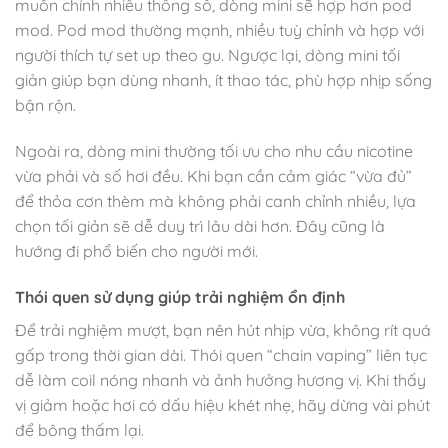
muốn chỉnh nhiều thông số, dòng mini sẽ hợp hơn pod
mod. Pod mod thường mạnh, nhiều tuỳ chỉnh và hợp với
người thích tự set up theo gu. Ngược lại, dòng mini tối
giản giúp bạn dùng nhanh, ít thao tác, phù hợp nhịp sống
bận rộn.
Ngoài ra, dòng mini thường tối ưu cho nhu cầu nicotine
vừa phải và số hơi đều. Khi bạn cần cảm giác “vừa đủ”
để thỏa cơn thèm mà không phải canh chỉnh nhiều, lựa
chọn tối giản sẽ dễ duy trì lâu dài hơn. Đây cũng là
hướng đi phổ biến cho người mới.
Thói quen sử dụng giúp trải nghiệm ổn định
Để trải nghiệm mượt, bạn nên hút nhịp vừa, không rít quá
gấp trong thời gian dài. Thói quen “chain vaping” liên tục
dễ làm coil nóng nhanh và ảnh hưởng hương vị. Khi thấy
vị giảm hoặc hơi có dấu hiệu khét nhẹ, hãy dừng vài phút
để bông thấm lại.