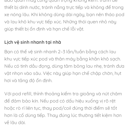
Bảo quản máy cũng quan trọng không kém: tránh để
thiết bị dính nước, tránh nắng trực tiếp và không để trong
xe nóng lâu. Khi không dùng dài ngày, bạn nên tháo pod
và lau khô khu vực tiếp xúc. Những thói quen nhỏ này
giúp thiết bị ổn định và hạn chế lỗi vặt.
Lịch vệ sinh nhanh tại nhà
Bạn có thể vệ sinh nhanh 2–3 lần/tuần bằng cách lau
khu vực tiếp xúc pod và thân máy bằng khăn khô sạch.
Nếu có tinh dầu đọng, dùng tăm bông lau nhẹ, tránh đưa
vật nhọn vào sâu. Việc này giúp hạn chế chập chờn, hụt
hơi và tăng độ ổn định.
Với pod refill, thỉnh thoảng kiểm tra gioăng và nút châm
để đảm bảo kín. Nếu pod có dấu hiệu xuống vị rõ rệt
hoặc rò rỉ liên tục, thay pod/coil đúng thời điểm sẽ tốt
hơn là cố dùng tiếp. Thay đúng lúc thường tiết kiệm hơn
về lâu dài.