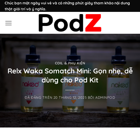
Chuyển
Chúc bạn một ngày vui vẻ và có những phút giây tham khảo nội dung
thật giải trí và ý nghĩa.
đến
nội
dung
COIL & PHỤ KIỆN
Relx Waka Somatch Mini: Gọn nhẹ, dễ
dùng cho Pod Kit
ĐÃ ĐĂNG TRÊN
20 THÁNG 12, 2025
BỞI
ADMINPOD