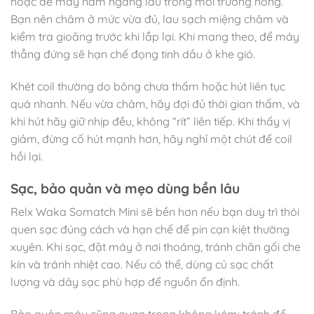
hoặc để máy nằm ngang lâu trong môi trường nóng.
Bạn nên châm ở mức vừa đủ, lau sạch miệng châm và
kiểm tra gioăng trước khi lắp lại. Khi mang theo, để máy
thẳng đứng sẽ hạn chế đọng tinh dầu ở khe gió.
Khét coil thường do bông chưa thấm hoặc hút liên tục
quá nhanh. Nếu vừa châm, hãy đợi đủ thời gian thấm, và
khi hút hãy giữ nhịp đều, không “rít” liên tiếp. Khi thấy vị
giảm, đừng cố hút mạnh hơn, hãy nghỉ một chút để coil
hồi lại.
Sạc, bảo quản và mẹo dùng bền lâu
Relx Waka Somatch Mini sẽ bền hơn nếu bạn duy trì thói
quen sạc đúng cách và hạn chế để pin cạn kiệt thường
xuyên. Khi sạc, đặt máy ở nơi thoáng, tránh chăn gối che
kín và tránh nhiệt cao. Nếu có thể, dùng củ sạc chất
lượng và dây sạc phù hợp để nguồn ổn định.