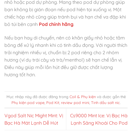
nhỏ hoặc pod dự phòng. Mang theo pod dự phòng giúp
bạn không bị gián đoạn nếu pod hiện tại xuống vị. Một
chiếc hộp nhỏ cũng giúp tránh bụi và hạn chế va đập khi
bỏ túi bên cạnh
Pod chính hãng
.
Nếu bạn hay di chuyển, nên có khăn giấy nhỏ hoặc tăm
bông để xử lý nhanh khi có tinh dầu đọng. Với người thích
trải nghiệm nhiều vị, chuẩn bị 2 pod riêng cho 2 nhóm
hương (ví dụ trái cây và trà/menthol) sẽ hạn chế lẫn vị.
Điều này giúp mỗi lần hút đều giữ được chất lượng
hương tốt hơn.
Mục nhập này đã được đăng trong
Coil & Phụ kiện
và được gắn thẻ
Phụ kiện pod vape
,
Pod Kit
,
review pod mini
,
Tinh dầu salt nic
.
Vgod Salt Nic Might Mint: Vị
Cs9000 Mint Ice: Vị Bạc Hà
Bạc Hà Mát Lạnh Dễ Hút
Lạnh Sảng Khoái Cho Pod