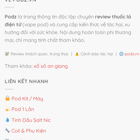
Podz
là trang thông tin độc lập chuyên
review thuốc lá
điện tử
(vape pod) và cung cấp kiến thức về tác hại, xu
hướng đối với sức khỏe. Nội dung hoàn toàn phi thương
mại, chỉ mang tính chất tham khảo.
Review khách quan, trung thực |
Cảnh báo tác hại |
podz.vn
Tham khảo:
xổ số an giang
LIÊN KẾT NHANH
Pod Kit / Máy
Pod 1 Lần
Tinh Dầu Salt Nic
Coil & Phụ Kiện