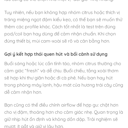
Tuy nhiên, nếu bạn không hợp nhóm citrus hoặc thích vị
tráng miệng ngọt đậm kiểu kẹo, có thể bạn sẽ muốn thử
thêm các profile khác. Cách tốt nhất là test trên đúng
pod/coil bạn hay dùng để cảm nhận chuẩn. Khi chọn
đúng thiết bị, mùi cam-xoài sẽ rõ và cân bằng hơn.
Gợi ý kết hợp thói quen hút và bối cảnh sử dụng
Buổi sáng hoặc lúc cần tỉnh táo, nhóm citrus thường cho
cảm giác “fresh” và dễ chịu. Buổi chiều, tầng xoài thơm
sẽ hợp khi thư giãn hoặc đi cà phê. Nếu bạn hay hút
trong phòng máy lạnh, hậu mát của hương trái cây cũng
dễ cảm nhận hơn.
Bạn cũng có thể điều chỉnh airflow để hợp gu: chặt hơn
cho vị đậm, thoáng hơn cho cảm giác nhẹ. Quan trọng là
giữ nhịp hút ổn định và không dồn dập. Trải nghiệm sẽ
mượt, ít gắt và giữ vị lâu hơn.