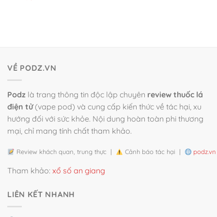
VỀ PODZ.VN
Podz
là trang thông tin độc lập chuyên
review thuốc lá
điện tử
(vape pod) và cung cấp kiến thức về tác hại, xu
hướng đối với sức khỏe. Nội dung hoàn toàn phi thương
mại, chỉ mang tính chất tham khảo.
Review khách quan, trung thực |
Cảnh báo tác hại |
podz.vn
Tham khảo:
xổ số an giang
LIÊN KẾT NHANH