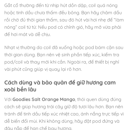
Gắt cổ thường đến từ nhịp hút dồn dập, coil quá nóng
hoặc tinh dầu chưa thấm đều bông. Bạn hãy châm dầu
rồi chờ đủ thời gian thấm, sau đó hút vài hơi nhẹ để “làm
nóng” coil từ từ. Nếu pod có chỉnh gió, hãy mở vừa phải
để hơi mát và dễ chịu.
Nhạt vị thường do coil đã xuống hoặc pod bám cặn sau
thời gian dùng. Bạn nên vệ sinh phần tiếp xúc, kiểm tra
pod/coil và thay mới khi cần. Ngoài ra, để thiết bị nghỉ
vài phút cũng giúp vị quay lại rõ hơn.
Cách dùng và bảo quản để giữ hương cam
xoài bền lâu
Với
Goodies Salt Orange Mango
, thói quen dùng đúng
cách sẽ giúp hương trái cây giữ độ tươi lâu hơn. Bạn nên
tránh để tinh dầu tiếp xúc nhiệt cao, ánh nắng trực tiếp vì
dễ biến đổi mùi. Khi không dùng, hãy đặt pod đứng và
đậy nắp để hạn chế bay hương.