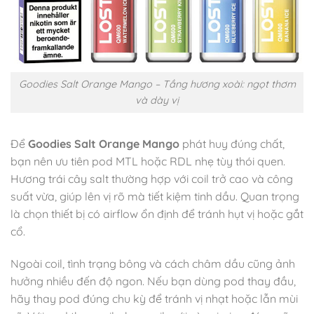
Goodies Salt Orange Mango – Tầng hương xoài: ngọt thơm
và dày vị
Để
Goodies Salt Orange Mango
phát huy đúng chất,
bạn nên ưu tiên pod MTL hoặc RDL nhẹ tùy thói quen.
Hương trái cây salt thường hợp với coil trở cao và công
suất vừa, giúp lên vị rõ mà tiết kiệm tinh dầu. Quan trọng
là chọn thiết bị có airflow ổn định để tránh hụt vị hoặc gắt
cổ.
Ngoài coil, tình trạng bông và cách châm dầu cũng ảnh
hưởng nhiều đến độ ngon. Nếu bạn dùng pod thay đầu,
hãy thay pod đúng chu kỳ để tránh vị nhạt hoặc lẫn mùi