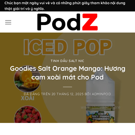
Chuyển
Chúc bạn một ngày vui vẻ và có những phút giây tham khảo nội dung
thật giải trí và ý nghĩa.
đến
nội
dung
TINH DẦU SALT NIC
Goodies Salt Orange Mango: Hương
cam xoài mát cho Pod
ĐÃ ĐĂNG TRÊN
20 THÁNG 12, 2025
BỞI
ADMINPOD