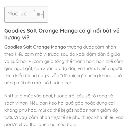
Mục lục
Goodies Salt Orange Mango có gì nổi bật về
hương vị?
Goodies Salt Orange Mango
thường được cảm nhận
theo kiểu cam mở vị trước, sau đó xoài đậm dần ở giữa
và cuối hơi. Vị cam giúp tổng thể thanh hơn, hạn chế cảm
giác ngọt gắt, còn xoài tạo độ dày và thơm. Nhiều người
thích kiểu blend này vì vẫn “đã miệng” nhưng không quá
nặng mùi như một số hương kẹo.
Khi hút ở mức vừa phải, hương trái cây sẽ rõ ràng và
sạch vị hơn. Nếu bạn kéo hơi quá gấp hoặc dùng coil
không phù hợp, mùi có thể bị gắt hoặc nhanh giảm độ
tươi. Vì vậy, cảm nhận thực tế sẽ phụ thuộc khá nhiều vào
pod/coil và thói quen hút của bạn.