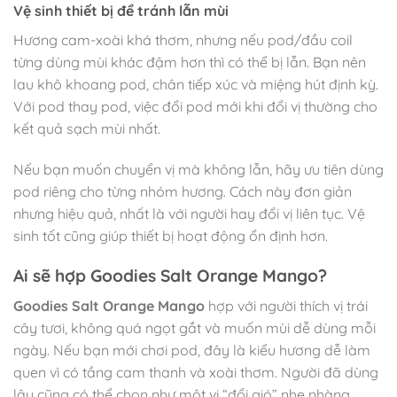
Vệ sinh thiết bị để tránh lẫn mùi
Hương cam-xoài khá thơm, nhưng nếu pod/đầu coil
từng dùng mùi khác đậm hơn thì có thể bị lẫn. Bạn nên
lau khô khoang pod, chân tiếp xúc và miệng hút định kỳ.
Với pod thay pod, việc đổi pod mới khi đổi vị thường cho
kết quả sạch mùi nhất.
Nếu bạn muốn chuyển vị mà không lẫn, hãy ưu tiên dùng
pod riêng cho từng nhóm hương. Cách này đơn giản
nhưng hiệu quả, nhất là với người hay đổi vị liên tục. Vệ
sinh tốt cũng giúp thiết bị hoạt động ổn định hơn.
Ai sẽ hợp Goodies Salt Orange Mango?
Goodies Salt Orange Mango
hợp với người thích vị trái
cây tươi, không quá ngọt gắt và muốn mùi dễ dùng mỗi
ngày. Nếu bạn mới chơi pod, đây là kiểu hương dễ làm
quen vì có tầng cam thanh và xoài thơm. Người đã dùng
lâu cũng có thể chọn như một vị “đổi gió” nhẹ nhàng.