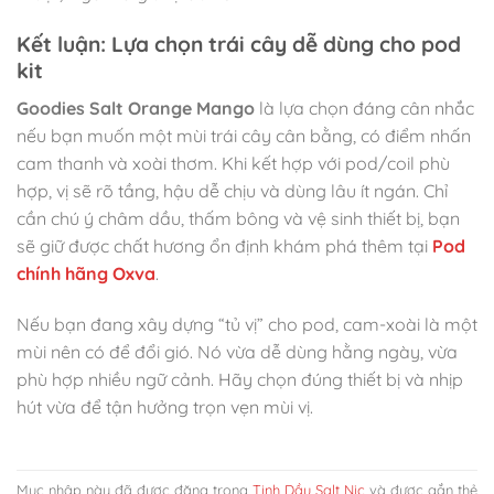
Kết luận: Lựa chọn trái cây dễ dùng cho pod
kit
Goodies Salt Orange Mango
là lựa chọn đáng cân nhắc
nếu bạn muốn một mùi trái cây cân bằng, có điểm nhấn
cam thanh và xoài thơm. Khi kết hợp với pod/coil phù
hợp, vị sẽ rõ tầng, hậu dễ chịu và dùng lâu ít ngán. Chỉ
cần chú ý châm dầu, thấm bông và vệ sinh thiết bị, bạn
sẽ giữ được chất hương ổn định khám phá thêm tại
Pod
chính hãng Oxva
.
Nếu bạn đang xây dựng “tủ vị” cho pod, cam-xoài là một
mùi nên có để đổi gió. Nó vừa dễ dùng hằng ngày, vừa
phù hợp nhiều ngữ cảnh. Hãy chọn đúng thiết bị và nhịp
hút vừa để tận hưởng trọn vẹn mùi vị.
Mục nhập này đã được đăng trong
Tinh Dầu Salt Nic
và được gắn thẻ