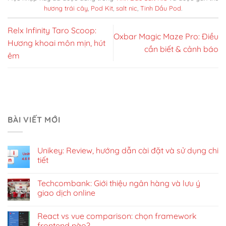
hương trái cây
,
Pod Kit
,
salt nic
,
Tinh Dầu Pod
.
Relx Infinity Taro Scoop:
Oxbar Magic Maze Pro: Điều
Hương khoai môn mịn, hút
cần biết & cảnh báo
êm
BÀI VIẾT MỚI
Unikey: Review, hướng dẫn cài đặt và sử dụng chi
tiết
Techcombank: Giới thiệu ngân hàng và lưu ý
giao dịch online
React vs vue comparison: chọn framework
frontend nào?