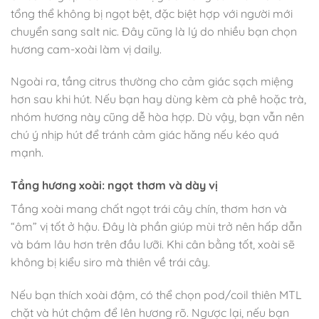
tổng thể không bị ngọt bệt, đặc biệt hợp với người mới
chuyển sang salt nic. Đây cũng là lý do nhiều bạn chọn
hương cam-xoài làm vị daily.
Ngoài ra, tầng citrus thường cho cảm giác sạch miệng
hơn sau khi hút. Nếu bạn hay dùng kèm cà phê hoặc trà,
nhóm hương này cũng dễ hòa hợp. Dù vậy, bạn vẫn nên
chú ý nhịp hút để tránh cảm giác hăng nếu kéo quá
mạnh.
Tầng hương xoài: ngọt thơm và dày vị
Tầng xoài mang chất ngọt trái cây chín, thơm hơn và
“ôm” vị tốt ở hậu. Đây là phần giúp mùi trở nên hấp dẫn
và bám lâu hơn trên đầu lưỡi. Khi cân bằng tốt, xoài sẽ
không bị kiểu siro mà thiên về trái cây.
Nếu bạn thích xoài đậm, có thể chọn pod/coil thiên MTL
chặt và hút chậm để lên hương rõ. Ngược lại, nếu bạn