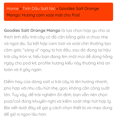
Home
»
Tinh Dầu Salt Nic
»
Goodies Salt Orange
Mango: Hương cam xoài mát cho Pod
Goodies Salt Orange Mango
là lựa chọn hợp gu cho ai
thích tinh dầu trái cây có độ cân bằng giữa vị chua nhẹ
và ngọt dịu. Sự kết hợp cam tươi và xoài chín thường tạo
cảm giác “sáng vị” ngay từ hơi đầu, sau đó đọng lại hậu
trái cây tròn vị. Nếu bạn đang tìm một mùi dễ dùng hằng
ngày cho pod kit, profile hương kiểu này thường khá an
toàn và ít gây ngán.
Điểm hay của dòng salt vị trái cây là lên hương nhanh,
phù hợp với nhu cầu hút nhẹ, gọn, không cần công suất
lớn. Tuy vậy, để trải nghiệm ổn định, bạn vẫn nên chọn
pod/coil đúng khuyến nghị và kiểm soát nhịp hút hợp lý.
Bài viết dưới đây sẽ gợi ý cách chọn thiết bị và mẹo dùng
để giữ vị ngon lâu hơn.