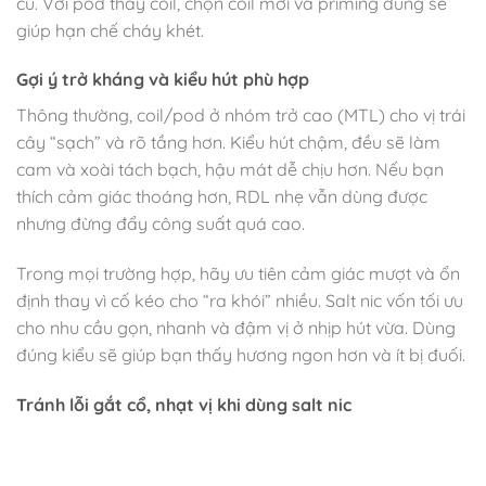
cũ. Với pod thay coil, chọn coil mới và priming đúng sẽ
giúp hạn chế cháy khét.
Gợi ý trở kháng và kiểu hút phù hợp
Thông thường, coil/pod ở nhóm trở cao (MTL) cho vị trái
cây “sạch” và rõ tầng hơn. Kiểu hút chậm, đều sẽ làm
cam và xoài tách bạch, hậu mát dễ chịu hơn. Nếu bạn
thích cảm giác thoáng hơn, RDL nhẹ vẫn dùng được
nhưng đừng đẩy công suất quá cao.
Trong mọi trường hợp, hãy ưu tiên cảm giác mượt và ổn
định thay vì cố kéo cho “ra khói” nhiều. Salt nic vốn tối ưu
cho nhu cầu gọn, nhanh và đậm vị ở nhịp hút vừa. Dùng
đúng kiểu sẽ giúp bạn thấy hương ngon hơn và ít bị đuối.
Tránh lỗi gắt cổ, nhạt vị khi dùng salt nic