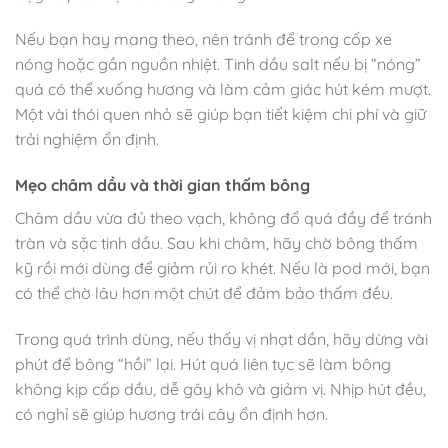
Nếu bạn hay mang theo, nên tránh để trong cốp xe
nóng hoặc gần nguồn nhiệt. Tinh dầu salt nếu bị “nóng”
quá có thể xuống hương và làm cảm giác hút kém mượt.
Một vài thói quen nhỏ sẽ giúp bạn tiết kiệm chi phí và giữ
trải nghiệm ổn định.
Mẹo châm dầu và thời gian thấm bông
Châm dầu vừa đủ theo vạch, không đổ quá đầy để tránh
tràn và sặc tinh dầu. Sau khi châm, hãy chờ bông thấm
kỹ rồi mới dùng để giảm rủi ro khét. Nếu là pod mới, bạn
có thể chờ lâu hơn một chút để đảm bảo thấm đều.
Trong quá trình dùng, nếu thấy vị nhạt dần, hãy dừng vài
phút để bông “hồi” lại. Hút quá liên tục sẽ làm bông
không kịp cấp dầu, dễ gây khô và giảm vị. Nhịp hút đều,
có nghỉ sẽ giúp hương trái cây ổn định hơn.