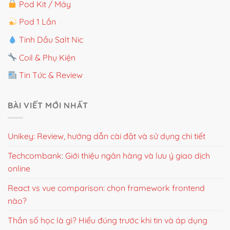
Pod Kit / Máy
Pod 1 Lần
Tinh Dầu Salt Nic
Coil & Phụ Kiện
Tin Tức & Review
BÀI VIẾT MỚI NHẤT
Unikey: Review, hướng dẫn cài đặt và sử dụng chi tiết
Techcombank: Giới thiệu ngân hàng và lưu ý giao dịch
online
React vs vue comparison: chọn framework frontend
nào?
Thần số học là gì? Hiểu đúng trước khi tin và áp dụng