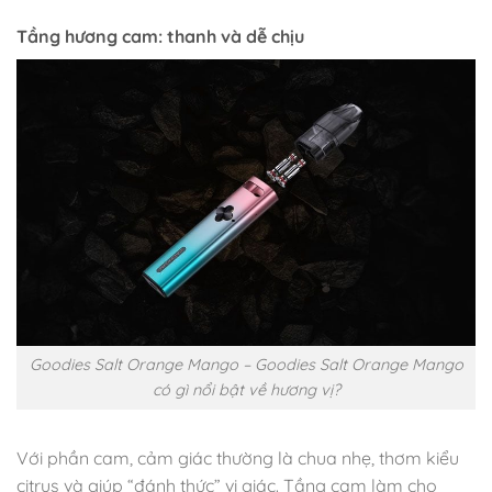
Tầng hương cam: thanh và dễ chịu
Goodies Salt Orange Mango – Goodies Salt Orange Mango
có gì nổi bật về hương vị?
Với phần cam, cảm giác thường là chua nhẹ, thơm kiểu
citrus và giúp “đánh thức” vị giác. Tầng cam làm cho