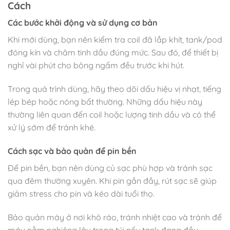
Cách
Các bước khởi động và sử dụng cơ bản
Khi mới dùng, bạn nên kiểm tra coil đã lắp khít, tank/pod
đóng kín và châm tinh dầu đúng mức. Sau đó, để thiết bị
nghỉ vài phút cho bông ngấm đều trước khi hút.
Trong quá trình dùng, hãy theo dõi dấu hiệu vị nhạt, tiếng
lép bép hoặc nóng bất thường. Những dấu hiệu này
thường liên quan đến coil hoặc lượng tinh dầu và có thể
xử lý sớm để tránh khé.
Cách sạc và bảo quản để pin bền
Để pin bền, bạn nên dùng củ sạc phù hợp và tránh sạc
qua đêm thường xuyên. Khi pin gần đầy, rút sạc sẽ giúp
giảm stress cho pin và kéo dài tuổi thọ.
Bảo quản máy ở nơi khô ráo, tránh nhiệt cao và tránh để
máy nằm nghiêng lâu trong túi nếu tank đang đầy.