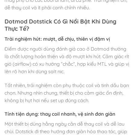
máy phụ cho các buổi đi làm, đi cà phê. Trải nghiệm ổn,
dễ thay coil và ít phải canh chỉnh nhiều.
Dotmod Dotstick Có Gì Nổi Bật Khi Dùng
Thực Tế?
Trải nghiệm hút: mượt, dễ chịu, thiên vị đậm vị
Điểm được người dùng đánh giá cao ở Dotmod thường
là chất lượng hoàn thiện và độ mượt khi hút. Cảm giác rít
gió (airflow) có xu hướng “chắc”, hợp kiểu MTL và giúp vị
lên rõ hơn khi dùng salt nic.
Tất nhiên, trải nghiệm còn phụ thuộc coil và tinh dầu bạn
chọn. Nhưng nhìn chung, thiết bị cho cảm giác ổn định,
không bị hụt hơi nếu set up đúng cách.
Tính tiện dụng: thay coil nhanh, vệ sinh đơn giản
Một thiết bị dùng hằng ngày cần dễ thay coil và dễ lau
chùi. Dotstick đi theo hướng đơn giản hóa thao tác, giúp