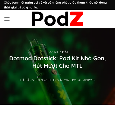
Chuyển
Chúc bạn một ngày vui vẻ và có những phút giây tham khảo nội dung
thật giải trí và ý nghĩa.
đến
nội
dung
POD KIT / MÁY
Dotmod Dotstick: Pod Kit Nhỏ Gọn,
Hút Mượt Cho MTL
ĐÃ ĐĂNG TRÊN
20 THÁNG 12, 2025
BỞI
ADMINPOD