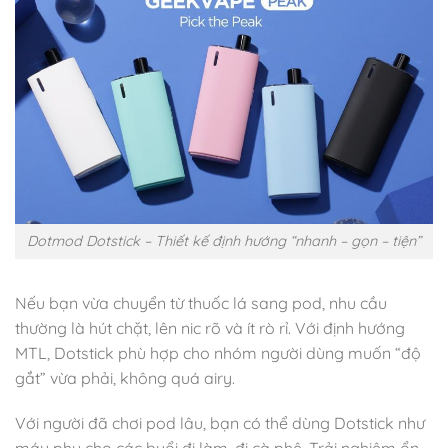
Dotmod Dotstick – Thiết kế định hướng “nhanh – gọn – tiện”
Nếu bạn vừa chuyển từ thuốc lá sang pod, nhu cầu
thường là hút chặt, lên nic rõ và ít rò rỉ. Với định hướng
MTL, Dotstick phù hợp cho nhóm người dùng muốn “độ
gắt” vừa phải, không quá airy.
Với người đã chơi pod lâu, bạn có thể dùng Dotstick như