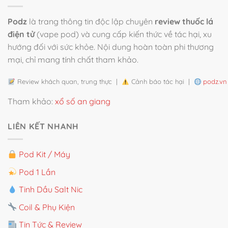
Podz
là trang thông tin độc lập chuyên
review thuốc lá
điện tử
(vape pod) và cung cấp kiến thức về tác hại, xu
hướng đối với sức khỏe. Nội dung hoàn toàn phi thương
mại, chỉ mang tính chất tham khảo.
Review khách quan, trung thực |
Cảnh báo tác hại |
podz.vn
Tham khảo:
xổ số an giang
LIÊN KẾT NHANH
Pod Kit / Máy
Pod 1 Lần
Tinh Dầu Salt Nic
Coil & Phụ Kiện
Tin Tức & Review