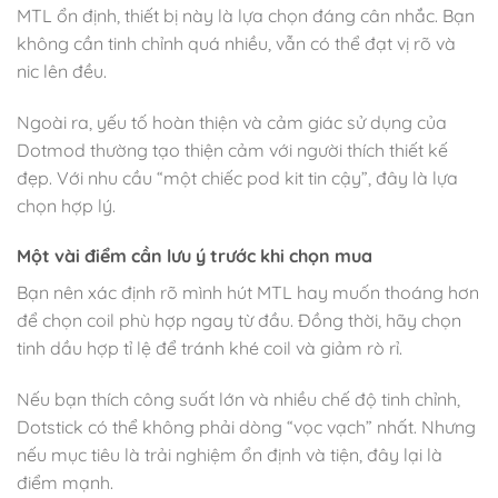
MTL ổn định, thiết bị này là lựa chọn đáng cân nhắc. Bạn
không cần tinh chỉnh quá nhiều, vẫn có thể đạt vị rõ và
nic lên đều.
Ngoài ra, yếu tố hoàn thiện và cảm giác sử dụng của
Dotmod thường tạo thiện cảm với người thích thiết kế
đẹp. Với nhu cầu “một chiếc pod kit tin cậy”, đây là lựa
chọn hợp lý.
Một vài điểm cần lưu ý trước khi chọn mua
Bạn nên xác định rõ mình hút MTL hay muốn thoáng hơn
để chọn coil phù hợp ngay từ đầu. Đồng thời, hãy chọn
tinh dầu hợp tỉ lệ để tránh khé coil và giảm rò rỉ.
Nếu bạn thích công suất lớn và nhiều chế độ tinh chỉnh,
Dotstick có thể không phải dòng “vọc vạch” nhất. Nhưng
nếu mục tiêu là trải nghiệm ổn định và tiện, đây lại là
điểm mạnh.