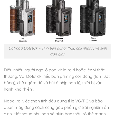
Dotmod Dotstick – Tính tiện dụng: thay coil nhanh, vệ sinh
đơn giản
Điều nhiều người ngại ở pod kit là rò rỉ hoặc lên vị thất
thường. Với Dotstick, nếu bạn priming coil đúng (làm ướt
bông), chờ ngấm đủ và hút ở nhịp hợp lý, thiết bị vận
hành khá “hiền”.
Ngoài ra, việc chọn tinh dầu đúng tỉ lệ VG/PG và bảo
quản máy đúng cách cũng góp phần giữ trải nghiệm ổn
định. Một setup phù hợp sẽ giúp bạn thấy rõ thế mạnh