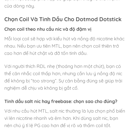
của dòng này.
Chọn Coil Và Tinh Dầu Cho Dotmod Dotstick
Chọn coil theo nhu cầu nic và độ đậm vị
Mỗi loại coil sẽ hợp với kiểu hút và nồng độ nicotine khác
nhau. Nếu bạn ưu tiên MTL, bạn nên chọn coil thiên trở
cao hơn để hút chặt và đỡ tốn tinh dầu.
Với người thích RDL nhẹ (thoáng hơn một chút), bạn có
thể cân nhắc coil thấp hơn, nhưng cần lưu ý nồng độ nic
để không bị “too strong”. Sự cân bằng đúng sẽ giúp trải
nghiệm dễ chịu và không bị gắt cổ.
Tinh dầu salt nic hay freebase: chọn sao cho đúng?
Với nhu cầu hút MTL, salt nic thường là lựa chọn phổ biến
vì lên nicotine nhanh và êm hơn. Khi dùng salt nic, bạn
nên chú ý tỉ lệ PG cao hơn để vị rõ và thấm coil tốt.