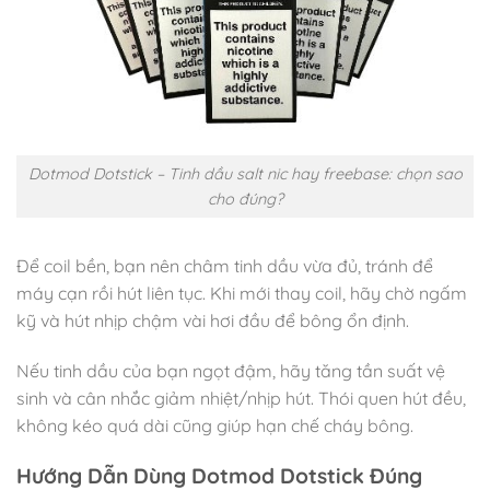
Dotmod Dotstick – Tinh dầu salt nic hay freebase: chọn sao
cho đúng?
Để coil bền, bạn nên châm tinh dầu vừa đủ, tránh để
máy cạn rồi hút liên tục. Khi mới thay coil, hãy chờ ngấm
kỹ và hút nhịp chậm vài hơi đầu để bông ổn định.
Nếu tinh dầu của bạn ngọt đậm, hãy tăng tần suất vệ
sinh và cân nhắc giảm nhiệt/nhịp hút. Thói quen hút đều,
không kéo quá dài cũng giúp hạn chế cháy bông.
Hướng Dẫn Dùng Dotmod Dotstick Đúng