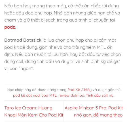
Nếu bạn hay mang theo máy, có thể cân nhắc túi đựng
hoặc dây đeo phù hợp. Nhỏ gọn nhưng giúp hạn chế va
chạm và giữ thiết bị sạch trong quá trình di chuyển tại
podz
.
Dotmod Dotstick
là lựa chọn phù hợp cho ai cần một
pod kit dễ dùng, gọn nhẹ và cho trải nghiệm MTL ổn
định. Nếu bạn muốn tối ưu hơn, hãy bắt đầu từ việc chọn
đúng coil, đúng tinh dầu và duy trì vệ sinh định kỳ để giữ
vị luôn “ngon”.
Mục nhập này đã được đăng trong
Pod Kit / Máy
và được gắn thẻ
pod kit dotmod
,
pod MTL
,
review dotmod
,
Tinh dầu salt nic
.
Taro Ice Cream: Hương
Aspire Minican 3 Pro: Pod kit
Khoai Môn Kem Cho Pod Kit
nhỏ gọn, dễ mang theo