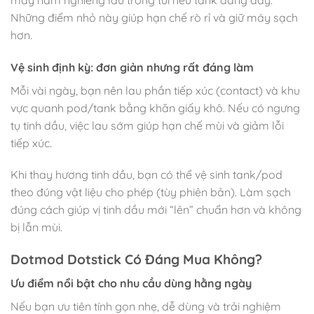
Những điểm nhỏ này giúp hạn chế rò rỉ và giữ máy sạch
hơn.
Vệ sinh định kỳ: đơn giản nhưng rất đáng làm
Mỗi vài ngày, bạn nên lau phần tiếp xúc (contact) và khu
vực quanh pod/tank bằng khăn giấy khô. Nếu có ngưng
tụ tinh dầu, việc lau sớm giúp hạn chế mùi và giảm lỗi
tiếp xúc.
Khi thay hương tinh dầu, bạn có thể vệ sinh tank/pod
theo đúng vật liệu cho phép (tùy phiên bản). Làm sạch
đúng cách giúp vị tinh dầu mới “lên” chuẩn hơn và không
bị lẫn mùi.
Dotmod Dotstick Có Đáng Mua Không?
Ưu điểm nổi bật cho nhu cầu dùng hằng ngày
Nếu bạn ưu tiên tính gọn nhẹ, dễ dùng và trải nghiệm