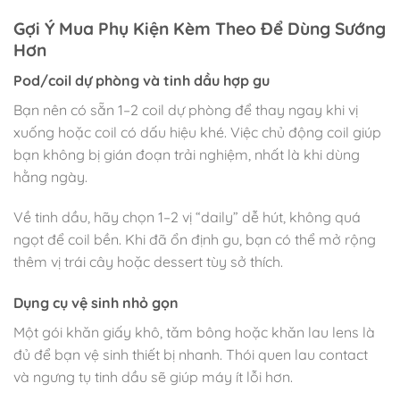
Gợi Ý Mua Phụ Kiện Kèm Theo Để Dùng Sướng
Hơn
Pod/coil dự phòng và tinh dầu hợp gu
Bạn nên có sẵn 1–2 coil dự phòng để thay ngay khi vị
xuống hoặc coil có dấu hiệu khé. Việc chủ động coil giúp
bạn không bị gián đoạn trải nghiệm, nhất là khi dùng
hằng ngày.
Về tinh dầu, hãy chọn 1–2 vị “daily” dễ hút, không quá
ngọt để coil bền. Khi đã ổn định gu, bạn có thể mở rộng
thêm vị trái cây hoặc dessert tùy sở thích.
Dụng cụ vệ sinh nhỏ gọn
Một gói khăn giấy khô, tăm bông hoặc khăn lau lens là
đủ để bạn vệ sinh thiết bị nhanh. Thói quen lau contact
và ngưng tụ tinh dầu sẽ giúp máy ít lỗi hơn.