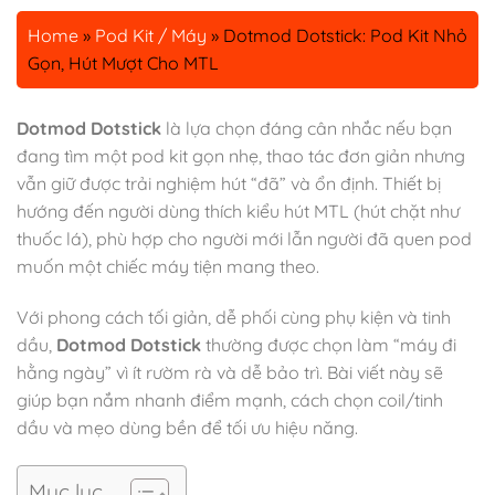
Home
»
Pod Kit / Máy
»
Dotmod Dotstick: Pod Kit Nhỏ
Gọn, Hút Mượt Cho MTL
Dotmod Dotstick
là lựa chọn đáng cân nhắc nếu bạn
đang tìm một pod kit gọn nhẹ, thao tác đơn giản nhưng
vẫn giữ được trải nghiệm hút “đã” và ổn định. Thiết bị
hướng đến người dùng thích kiểu hút MTL (hút chặt như
thuốc lá), phù hợp cho người mới lẫn người đã quen pod
muốn một chiếc máy tiện mang theo.
Với phong cách tối giản, dễ phối cùng phụ kiện và tinh
dầu,
Dotmod Dotstick
thường được chọn làm “máy đi
hằng ngày” vì ít rườm rà và dễ bảo trì. Bài viết này sẽ
giúp bạn nắm nhanh điểm mạnh, cách chọn coil/tinh
dầu và mẹo dùng bền để tối ưu hiệu năng.
Mục lục