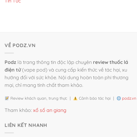
Tin Tức
VỀ PODZ.VN
Podz
là trang thông tin độc lập chuyên
review thuốc lá
điện tử
(vape pod) và cung cấp kiến thức về tác hại, xu
hướng đối với sức khỏe. Nội dung hoàn toàn phi thương
mại, chỉ mang tính chất tham khảo.
Review khách quan, trung thực |
Cảnh báo tác hại |
podz.vn
Tham khảo:
xổ số an giang
LIÊN KẾT NHANH