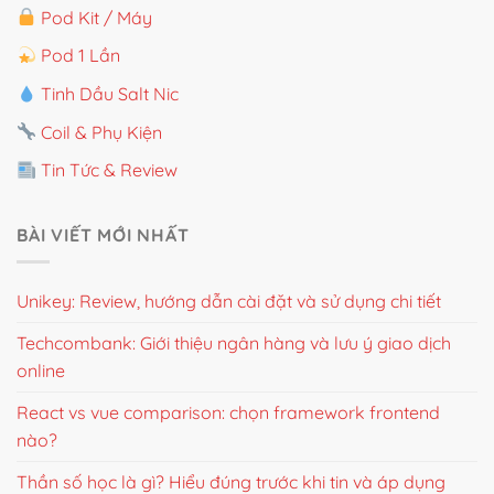
Pod Kit / Máy
Pod 1 Lần
Tinh Dầu Salt Nic
Coil & Phụ Kiện
Tin Tức & Review
BÀI VIẾT MỚI NHẤT
Unikey: Review, hướng dẫn cài đặt và sử dụng chi tiết
Techcombank: Giới thiệu ngân hàng và lưu ý giao dịch
online
React vs vue comparison: chọn framework frontend
nào?
Thần số học là gì? Hiểu đúng trước khi tin và áp dụng