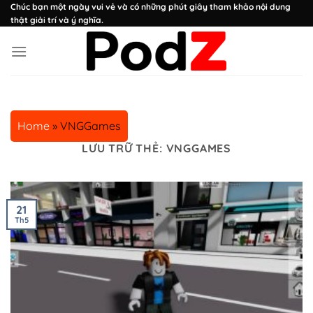
Chuyển
Chúc bạn một ngày vui vẻ và có những phút giây tham khảo nội dung
thật giải trí và ý nghĩa.
đến
nội
dung
Home
»
VNGGames
LƯU TRỮ THẺ:
VNGGAMES
21
Th5