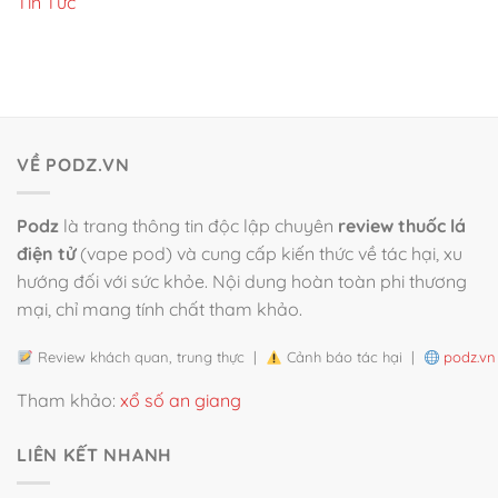
Tin Tức
VỀ PODZ.VN
Podz
là trang thông tin độc lập chuyên
review thuốc lá
điện tử
(vape pod) và cung cấp kiến thức về tác hại, xu
hướng đối với sức khỏe. Nội dung hoàn toàn phi thương
mại, chỉ mang tính chất tham khảo.
Review khách quan, trung thực |
Cảnh báo tác hại |
podz.vn
Tham khảo:
xổ số an giang
LIÊN KẾT NHANH