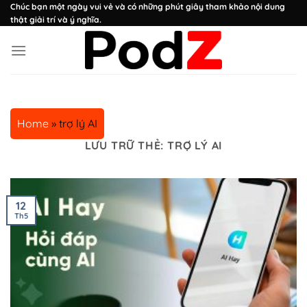
Chuyển
Chúc bạn một ngày vui vẻ và có những phút giây tham khảo nội dung
thật giải trí và ý nghĩa.
đến
nội
dung
Home
»
trợ lý AI
LƯU TRỮ THẺ:
TRỢ LÝ AI
12
Th5