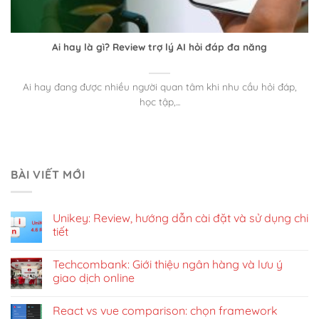
Ai hay là gì? Review trợ lý AI hỏi đáp đa năng
Ai hay đang được nhiều người quan tâm khi nhu cầu hỏi đáp,
học tập,...
BÀI VIẾT MỚI
Unikey: Review, hướng dẫn cài đặt và sử dụng chi
tiết
Techcombank: Giới thiệu ngân hàng và lưu ý
giao dịch online
React vs vue comparison: chọn framework