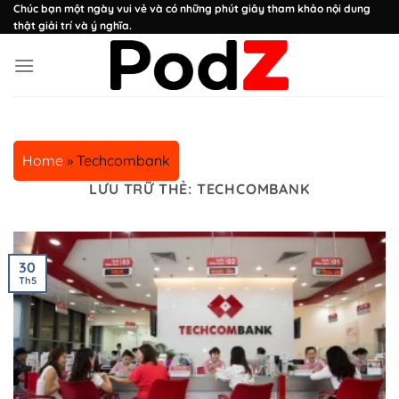
Chuyển
Chúc bạn một ngày vui vẻ và có những phút giây tham khảo nội dung
thật giải trí và ý nghĩa.
đến
nội
dung
Home
»
Techcombank
LƯU TRỮ THẺ:
TECHCOMBANK
30
Th5