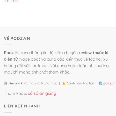
Tin Tức
VỀ PODZ.VN
Podz
là trang thông tin độc lập chuyên
review thuốc lá
điện tử
(vape pod) và cung cấp kiến thức về tác hại, xu
hướng đối với sức khỏe. Nội dung hoàn toàn phi thương
mại, chỉ mang tính chất tham khảo.
Review khách quan, trung thực |
Cảnh báo tác hại |
podz.vn
Tham khảo:
xổ số an giang
LIÊN KẾT NHANH