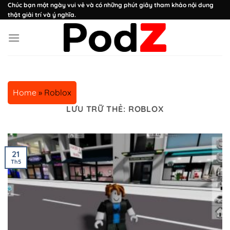
Chuyển
Chúc bạn một ngày vui vẻ và có những phút giây tham khảo nội dung
thật giải trí và ý nghĩa.
đến
nội
dung
Home
»
Roblox
LƯU TRỮ THẺ:
ROBLOX
21
Th5