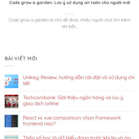
Code grow a garden: Lưu ý sử dụng an toàn cho người mới
Code grow a garden là chủ đề được nhiều người chơi tìm kiếm
khi bắt...
BÀI VIẾT MỚI
Unikey: Review, hướng dẫn cài đặt và sử dụng chi
tiết
Techcombank: Giới thiệu ngân hàng và lưu ý
giao dịch online
React vs vue comparison: chọn framework
frontend nào?
Thần số học là gì? Hiểu đúng trước khi tin và áp