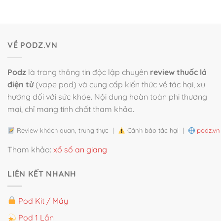
VỀ PODZ.VN
Podz
là trang thông tin độc lập chuyên
review thuốc lá
điện tử
(vape pod) và cung cấp kiến thức về tác hại, xu
hướng đối với sức khỏe. Nội dung hoàn toàn phi thương
mại, chỉ mang tính chất tham khảo.
Review khách quan, trung thực |
Cảnh báo tác hại |
podz.vn
Tham khảo:
xổ số an giang
LIÊN KẾT NHANH
Pod Kit / Máy
Pod 1 Lần