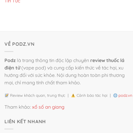
Tin Tức
VỀ PODZ.VN
Podz
là trang thông tin độc lập chuyên
review thuốc lá
điện tử
(vape pod) và cung cấp kiến thức về tác hại, xu
hướng đối với sức khỏe. Nội dung hoàn toàn phi thương
mại, chỉ mang tính chất tham khảo.
Review khách quan, trung thực |
Cảnh báo tác hại |
podz.vn
Tham khảo:
xổ số an giang
LIÊN KẾT NHANH