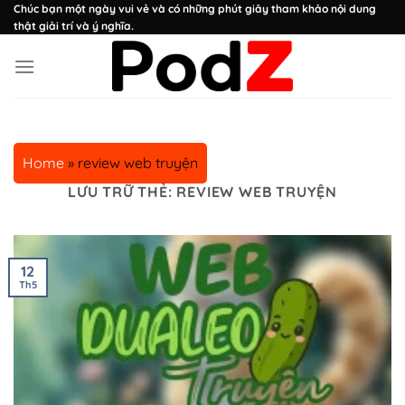
Chuyển
Chúc bạn một ngày vui vẻ và có những phút giây tham khảo nội dung
thật giải trí và ý nghĩa.
đến
nội
dung
Home
»
review web truyện
LƯU TRỮ THẺ:
REVIEW WEB TRUYỆN
12
Th5