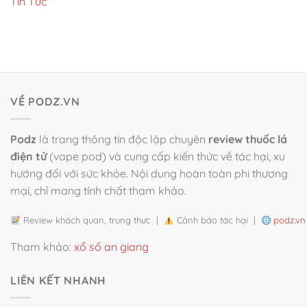
Tin Tức
VỀ PODZ.VN
Podz
là trang thông tin độc lập chuyên
review thuốc lá
điện tử
(vape pod) và cung cấp kiến thức về tác hại, xu
hướng đối với sức khỏe. Nội dung hoàn toàn phi thương
mại, chỉ mang tính chất tham khảo.
Review khách quan, trung thực |
Cảnh báo tác hại |
podz.vn
Tham khảo:
xổ số an giang
LIÊN KẾT NHANH