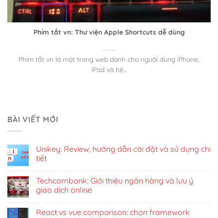
Phím tắt vn: Thư viện Apple Shortcuts dễ dùng
Phím tắt vn là một trang web dành cho người dùng iPhone,
iPad và hệ...
BÀI VIẾT MỚI
Unikey: Review, hướng dẫn cài đặt và sử dụng chi
tiết
Techcombank: Giới thiệu ngân hàng và lưu ý
giao dịch online
React vs vue comparison: chọn framework