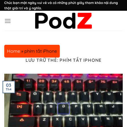
Chuyển
Chúc bạn một ngày vui vẻ và có những phút giây tham khảo nội dung
thật giải trí và ý nghĩa.
đến
nội
dung
Home
»
phím tắt iPhone
LƯU TRỮ THẺ:
PHÍM TẮT IPHONE
03
Th4