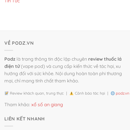
Tin Tức
VỀ PODZ.VN
Podz
là trang thông tin độc lập chuyên
review thuốc lá
điện tử
(vape pod) và cung cấp kiến thức về tác hại, xu
hướng đối với sức khỏe. Nội dung hoàn toàn phi thương
mại, chỉ mang tính chất tham khảo.
Review khách quan, trung thực |
Cảnh báo tác hại |
podz.vn
Tham khảo:
xổ số an giang
LIÊN KẾT NHANH