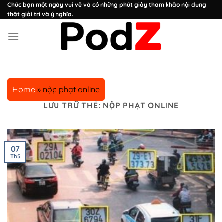
Chuyển
Chúc bạn một ngày vui vẻ và có những phút giây tham khảo nội dung
thật giải trí và ý nghĩa.
đến
nội
dung
Home
»
nộp phạt online
LƯU TRỮ THẺ:
NỘP PHẠT ONLINE
07
Th5