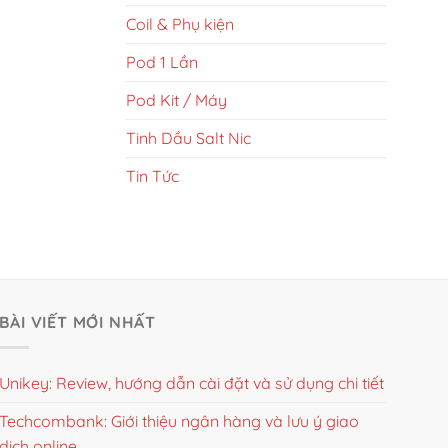
Coil & Phụ kiện
Pod 1 Lần
Pod Kit / Máy
Tinh Dầu Salt Nic
Tin Tức
BÀI VIẾT MỚI NHẤT
Unikey: Review, hướng dẫn cài đặt và sử dụng chi tiết
Techcombank: Giới thiệu ngân hàng và lưu ý giao
dịch online