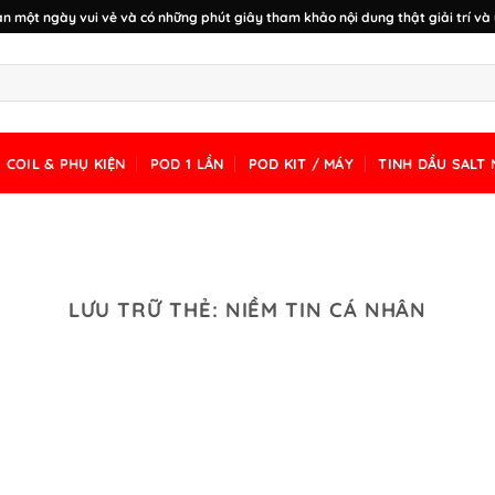
n một ngày vui vẻ và có những phút giây tham khảo nội dung thật giải trí và 
COIL & PHỤ KIỆN
POD 1 LẦN
POD KIT / MÁY
TINH DẦU SALT 
LƯU TRỮ THẺ:
NIỀM TIN CÁ NHÂN