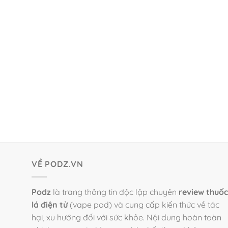
VỀ PODZ.VN
Podz
là trang thông tin độc lập chuyên
review thuốc
lá điện tử
(vape pod) và cung cấp kiến thức về tác
hại, xu hướng đối với sức khỏe. Nội dung hoàn toàn