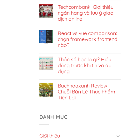
Techcombank: Giới thiệu
ngân hàng và lưu ý giao
dịch online
React vs vue comparison:
chọn framework frontend
nào?
Thần số học là gì? Hiểu
đúng trước khi tin và áp
dụng
Bachhoaxanh Review
Chuỗi Bán Lẻ Thực Phẩm
Tiện Lợi
DANH MỤC
Giới thiệu