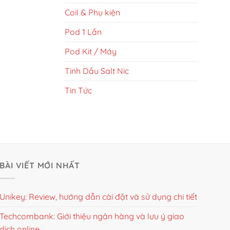
Coil & Phụ kiện
Pod 1 Lần
Pod Kit / Máy
Tinh Dầu Salt Nic
Tin Tức
BÀI VIẾT MỚI NHẤT
Unikey: Review, hướng dẫn cài đặt và sử dụng chi tiết
Techcombank: Giới thiệu ngân hàng và lưu ý giao
dịch online