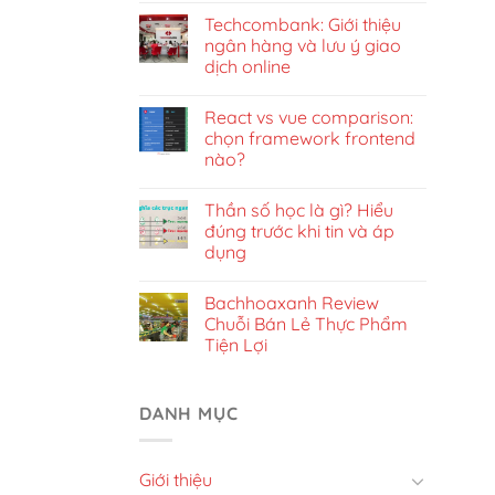
Techcombank: Giới thiệu
ngân hàng và lưu ý giao
dịch online
React vs vue comparison:
chọn framework frontend
nào?
Thần số học là gì? Hiểu
đúng trước khi tin và áp
dụng
Bachhoaxanh Review
Chuỗi Bán Lẻ Thực Phẩm
Tiện Lợi
DANH MỤC
Giới thiệu