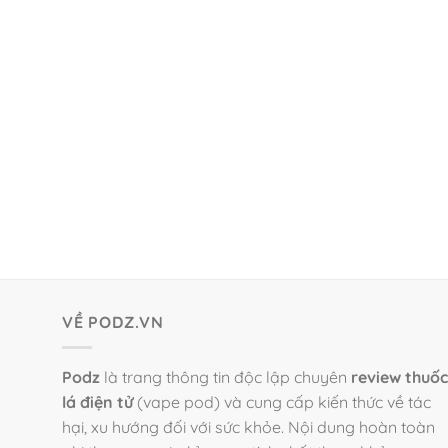
VỀ PODZ.VN
Podz
là trang thông tin độc lập chuyên
review thuốc
lá điện tử
(vape pod) và cung cấp kiến thức về tác
hại, xu hướng đối với sức khỏe. Nội dung hoàn toàn