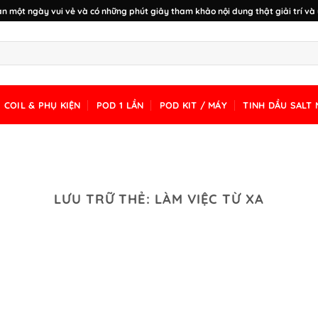
n một ngày vui vẻ và có những phút giây tham khảo nội dung thật giải trí và 
COIL & PHỤ KIỆN
POD 1 LẦN
POD KIT / MÁY
TINH DẦU SALT 
LƯU TRỮ THẺ:
LÀM VIỆC TỪ XA