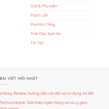
Coil & Phụ kiện
Pod 1 Lần
Pod Kit / Máy
Tinh Dầu Salt Nic
Tin Tức
BÀI VIẾT MỚI NHẤT
Unikey: Review, hướng dẫn cài đặt và sử dụng chi tiết
Techcombank: Giới thiệu ngân hàng và lưu ý giao
dịch online