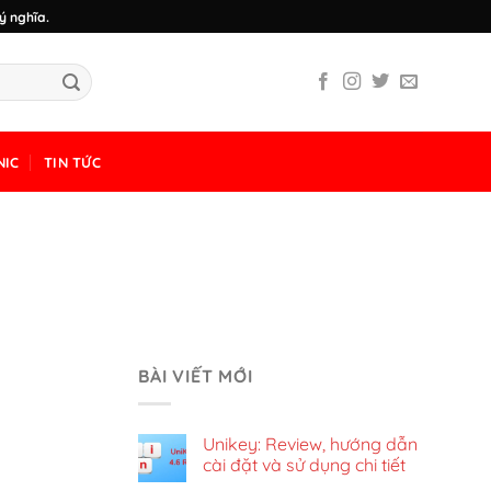
ý nghĩa.
NIC
TIN TỨC
BÀI VIẾT MỚI
Unikey: Review, hướng dẫn
cài đặt và sử dụng chi tiết