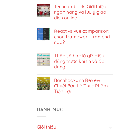
Techcombank: Giới thiệu
ngân hàng và lưu ý giao
dịch online
React vs vue comparison:
chọn framework frontend
nào?
Thần số học là gì? Hiểu
đúng trước khi tin và áp
dụng
Bachhoaxanh Review
Chuỗi Bán Lẻ Thực Phẩm
Tiện Lợi
DANH MỤC
Giới thiệu