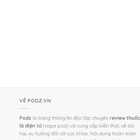
VỀ PODZ.VN
Podz
là trang thông tin độc lập chuyên
review thuốc
lá điện tử
(vape pod) và cung cấp kiến thức về tác
hại, xu hướng đối với sức khỏe. Nội dung hoàn toàn