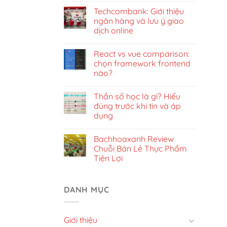
Techcombank: Giới thiệu
ngân hàng và lưu ý giao
dịch online
React vs vue comparison:
chọn framework frontend
nào?
Thần số học là gì? Hiểu
đúng trước khi tin và áp
dụng
Bachhoaxanh Review
Chuỗi Bán Lẻ Thực Phẩm
Tiện Lợi
DANH MỤC
Giới thiệu