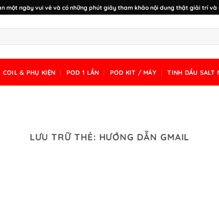
n một ngày vui vẻ và có những phút giây tham khảo nội dung thật giải trí và 
COIL & PHỤ KIỆN
POD 1 LẦN
POD KIT / MÁY
TINH DẦU SALT 
LƯU TRỮ THẺ:
HƯỚNG DẪN GMAIL