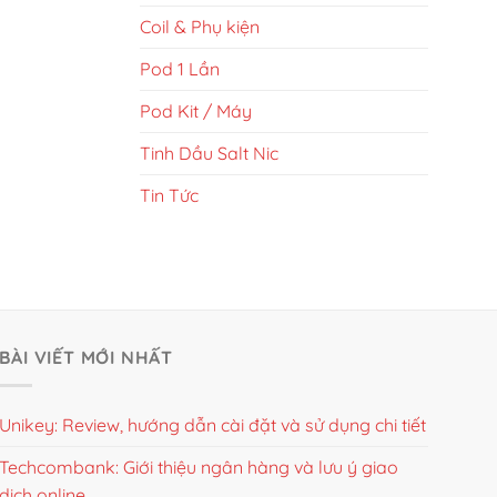
Coil & Phụ kiện
Pod 1 Lần
Pod Kit / Máy
Tinh Dầu Salt Nic
Tin Tức
BÀI VIẾT MỚI NHẤT
Unikey: Review, hướng dẫn cài đặt và sử dụng chi tiết
Techcombank: Giới thiệu ngân hàng và lưu ý giao
dịch online