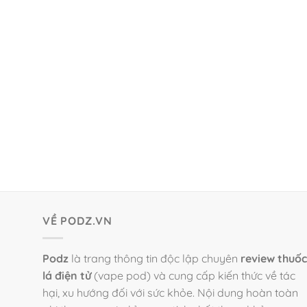
VỀ PODZ.VN
Podz
là trang thông tin độc lập chuyên
review thuốc
lá điện tử
(vape pod) và cung cấp kiến thức về tác
hại, xu hướng đối với sức khỏe. Nội dung hoàn toàn