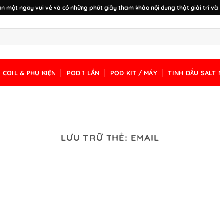
n một ngày vui vẻ và có những phút giây tham khảo nội dung thật giải trí và 
COIL & PHỤ KIỆN
POD 1 LẦN
POD KIT / MÁY
TINH DẦU SALT 
LƯU TRỮ THẺ:
EMAIL