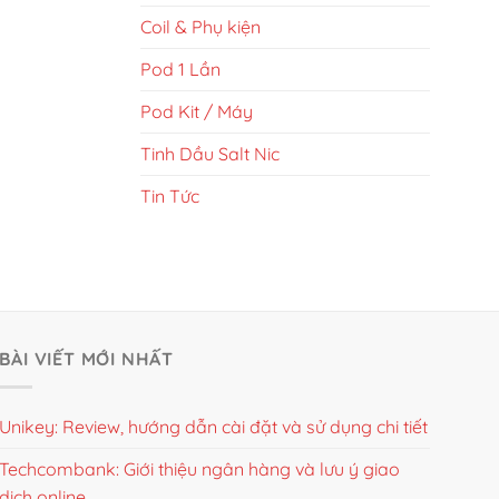
Coil & Phụ kiện
Pod 1 Lần
Pod Kit / Máy
Tinh Dầu Salt Nic
Tin Tức
BÀI VIẾT MỚI NHẤT
Unikey: Review, hướng dẫn cài đặt và sử dụng chi tiết
Techcombank: Giới thiệu ngân hàng và lưu ý giao
dịch online