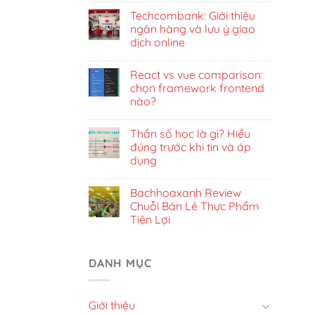
Techcombank: Giới thiệu
ngân hàng và lưu ý giao
dịch online
React vs vue comparison:
chọn framework frontend
nào?
Thần số học là gì? Hiểu
đúng trước khi tin và áp
dụng
Bachhoaxanh Review
Chuỗi Bán Lẻ Thực Phẩm
Tiện Lợi
DANH MỤC
Giới thiệu