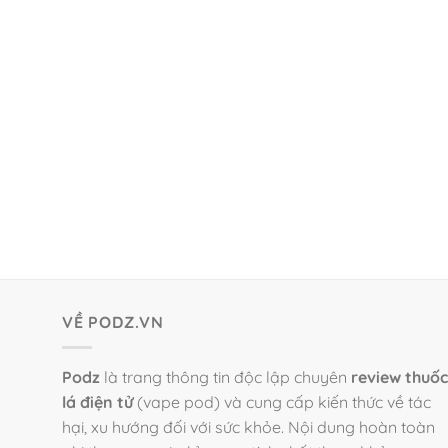
VỀ PODZ.VN
Podz
là trang thông tin độc lập chuyên
review thuốc
lá điện tử
(vape pod) và cung cấp kiến thức về tác
hại, xu hướng đối với sức khỏe. Nội dung hoàn toàn