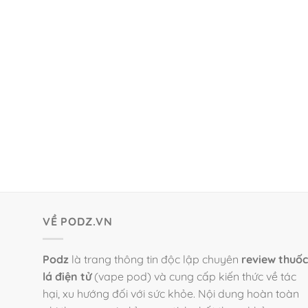
VỀ PODZ.VN
Podz
là trang thông tin độc lập chuyên
review thuốc
lá điện tử
(vape pod) và cung cấp kiến thức về tác
hại, xu hướng đối với sức khỏe. Nội dung hoàn toàn