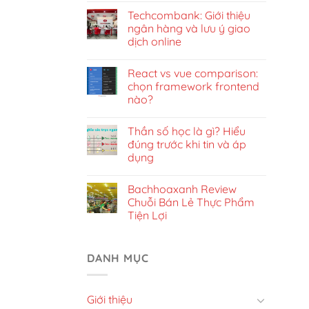
Techcombank: Giới thiệu
ngân hàng và lưu ý giao
dịch online
React vs vue comparison:
chọn framework frontend
nào?
Thần số học là gì? Hiểu
đúng trước khi tin và áp
dụng
Bachhoaxanh Review
Chuỗi Bán Lẻ Thực Phẩm
Tiện Lợi
DANH MỤC
Giới thiệu