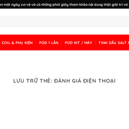
n một ngày vui vẻ và có những phút giây tham khảo nội dung thật giải trí và 
COIL & PHỤ KIỆN
POD 1 LẦN
POD KIT / MÁY
TINH DẦU SALT 
LƯU TRỮ THẺ:
ĐÁNH GIÁ ĐIỆN THOẠI