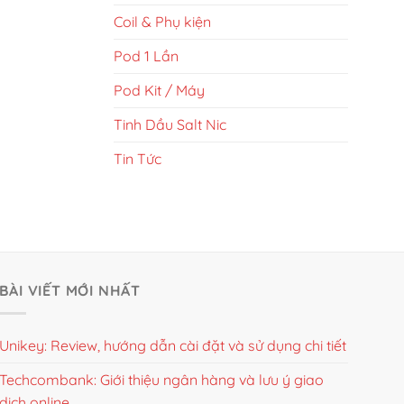
Coil & Phụ kiện
Pod 1 Lần
Pod Kit / Máy
Tinh Dầu Salt Nic
Tin Tức
BÀI VIẾT MỚI NHẤT
Unikey: Review, hướng dẫn cài đặt và sử dụng chi tiết
Techcombank: Giới thiệu ngân hàng và lưu ý giao
dịch online