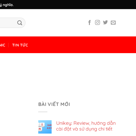
ý nghĩa.
NIC
TIN TỨC
BÀI VIẾT MỚI
Unikey: Review, hướng dẫn
cài đặt và sử dụng chi tiết