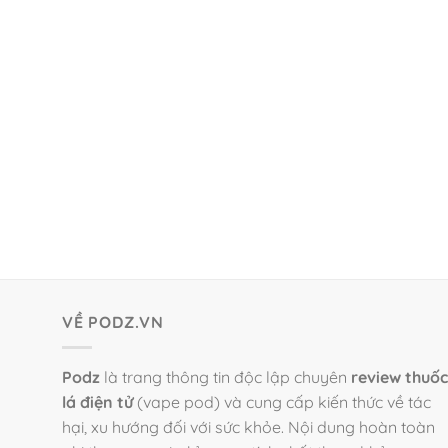
VỀ PODZ.VN
Podz
là trang thông tin độc lập chuyên
review thuốc
lá điện tử
(vape pod) và cung cấp kiến thức về tác
hại, xu hướng đối với sức khỏe. Nội dung hoàn toàn