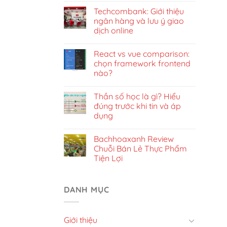
Techcombank: Giới thiệu
ngân hàng và lưu ý giao
dịch online
React vs vue comparison:
chọn framework frontend
nào?
Thần số học là gì? Hiểu
đúng trước khi tin và áp
dụng
Bachhoaxanh Review
Chuỗi Bán Lẻ Thực Phẩm
Tiện Lợi
DANH MỤC
Giới thiệu