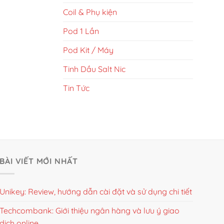
Coil & Phụ kiện
Pod 1 Lần
Pod Kit / Máy
Tinh Dầu Salt Nic
Tin Tức
BÀI VIẾT MỚI NHẤT
Unikey: Review, hướng dẫn cài đặt và sử dụng chi tiết
Techcombank: Giới thiệu ngân hàng và lưu ý giao
dịch online