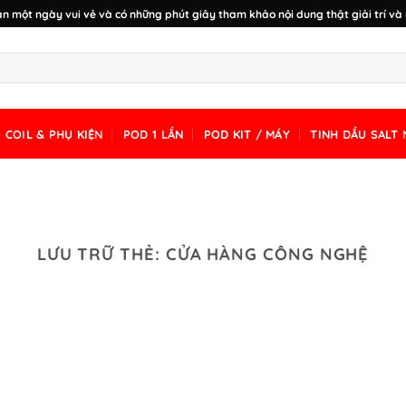
n một ngày vui vẻ và có những phút giây tham khảo nội dung thật giải trí và 
COIL & PHỤ KIỆN
POD 1 LẦN
POD KIT / MÁY
TINH DẦU SALT 
LƯU TRỮ THẺ:
CỬA HÀNG CÔNG NGHỆ