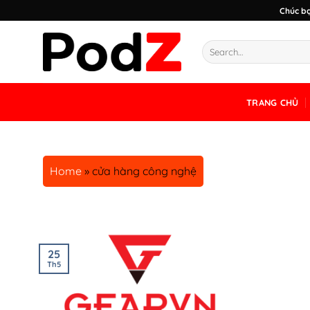
Chuyển
Chúc bạ
đến
nội
dung
TRANG CHỦ
Home
»
cửa hàng công nghệ
25
Th5