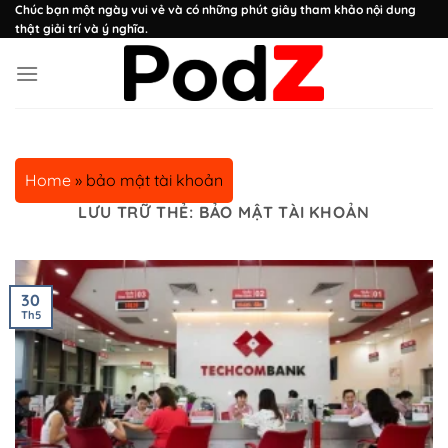
Chuyển
Chúc bạn một ngày vui vẻ và có những phút giây tham khảo nội dung
thật giải trí và ý nghĩa.
đến
nội
dung
Home
»
bảo mật tài khoản
LƯU TRỮ THẺ:
BẢO MẬT TÀI KHOẢN
30
Th5