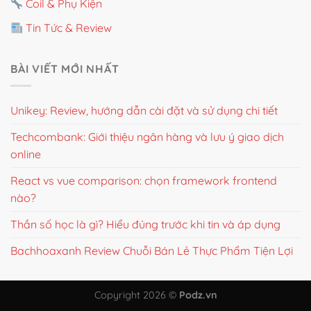
Coil & Phụ Kiện
Tin Tức & Review
BÀI VIẾT MỚI NHẤT
Unikey: Review, hướng dẫn cài đặt và sử dụng chi tiết
Techcombank: Giới thiệu ngân hàng và lưu ý giao dịch
online
React vs vue comparison: chọn framework frontend
nào?
Thần số học là gì? Hiểu đúng trước khi tin và áp dụng
Bachhoaxanh Review Chuỗi Bán Lẻ Thực Phẩm Tiện Lợi
Copyright 2026 ©
Podz.vn