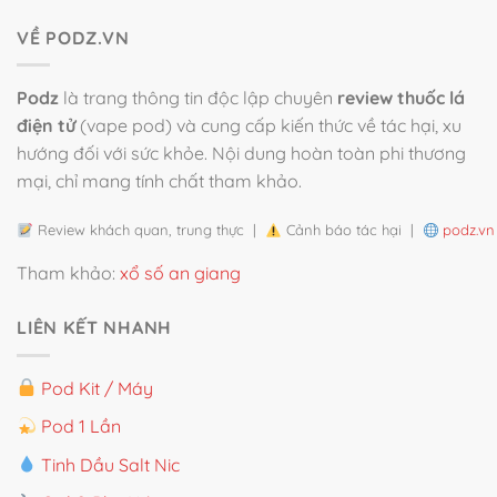
VỀ PODZ.VN
Podz
là trang thông tin độc lập chuyên
review thuốc lá
điện tử
(vape pod) và cung cấp kiến thức về tác hại, xu
hướng đối với sức khỏe. Nội dung hoàn toàn phi thương
mại, chỉ mang tính chất tham khảo.
Review khách quan, trung thực |
Cảnh báo tác hại |
podz.vn
Tham khảo:
xổ số an giang
LIÊN KẾT NHANH
Pod Kit / Máy
Pod 1 Lần
Tinh Dầu Salt Nic