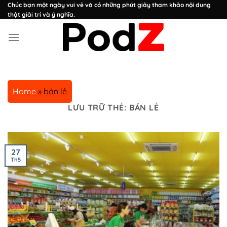
Chuyển
Chúc bạn một ngày vui vẻ và có những phút giây tham khảo nội dung
thật giải trí và ý nghĩa.
đến
nội
dung
Home
»
bán lẻ
LƯU TRỮ THẺ:
BÁN LẺ
27
Th5