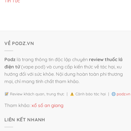
Tin Tức
VỀ PODZ.VN
Podz
là trang thông tin độc lập chuyên
review thuốc lá
điện tử
(vape pod) và cung cấp kiến thức về tác hại, xu
hướng đối với sức khỏe. Nội dung hoàn toàn phi thương
mại, chỉ mang tính chất tham khảo.
Review khách quan, trung thực |
Cảnh báo tác hại |
podz.vn
Tham khảo:
xổ số an giang
LIÊN KẾT NHANH