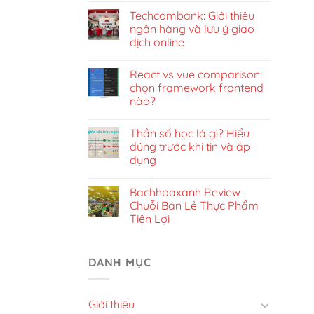
Techcombank: Giới thiệu
ngân hàng và lưu ý giao
dịch online
React vs vue comparison:
chọn framework frontend
nào?
Thần số học là gì? Hiểu
đúng trước khi tin và áp
dụng
Bachhoaxanh Review
Chuỗi Bán Lẻ Thực Phẩm
Tiện Lợi
DANH MỤC
Giới thiệu