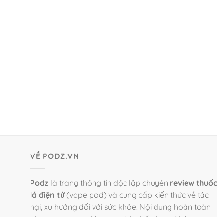
VỀ PODZ.VN
Podz
là trang thông tin độc lập chuyên
review thuốc
lá điện tử
(vape pod) và cung cấp kiến thức về tác
hại, xu hướng đối với sức khỏe. Nội dung hoàn toàn