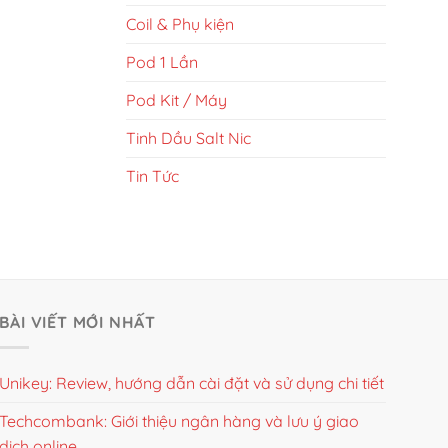
Coil & Phụ kiện
Pod 1 Lần
Pod Kit / Máy
Tinh Dầu Salt Nic
Tin Tức
BÀI VIẾT MỚI NHẤT
Unikey: Review, hướng dẫn cài đặt và sử dụng chi tiết
Techcombank: Giới thiệu ngân hàng và lưu ý giao
dịch online