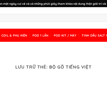
n một ngày vui vẻ và có những phút giây tham khảo nội dung thật giải trí và 
COIL & PHỤ KIỆN
POD 1 LẦN
POD KIT / MÁY
TINH DẦU SALT 
LƯU TRỮ THẺ:
BỘ GÕ TIẾNG VIỆT